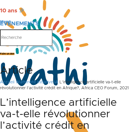
10 ans
🎉
Menu
ÉVÉNEMENTS
PUBLICATIONS
Faire un don
Article
Accueil
Wathinote initiative IA
L’intelligence artificielle va-t-elle
révolutionner l’activité crédit en Afrique?, Africa CEO Forum, 2021
L’intelligence artificielle
va-t-elle révolutionner
l’activité crédit en