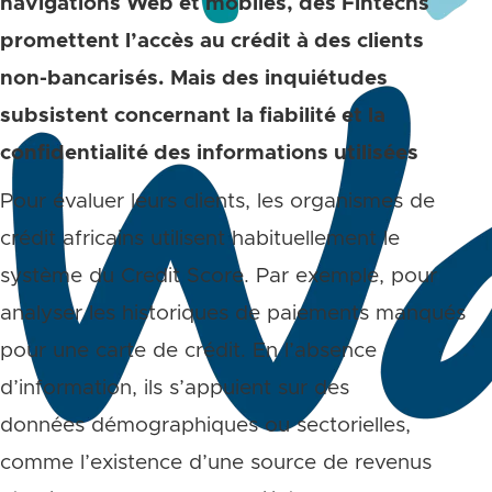
navigations Web et mobiles, des Fintechs
promettent l’accès au crédit à des clients
non-bancarisés. Mais des inquiétudes
subsistent concernant la fiabilité et la
confidentialité des informations utilisées
Pour évaluer leurs clients, les organismes de
crédit africains utilisent habituellement le
système du Credit Score. Par exemple, pour
analyser les historiques de paiements manqués
pour une carte de crédit. En l’absence
d’information, ils s’appuient sur des
données démographiques ou sectorielles,
comme l’existence d’une source de revenus