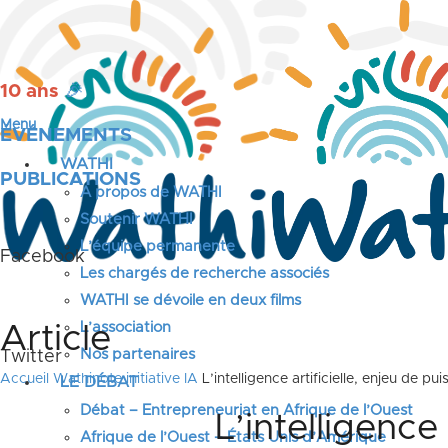
10 ans
🎉
Menu
ÉVÉNEMENTS
WATHI
PUBLICATIONS
A propos de WATHI
Soutenir WATHI
L’équipe permanente
Facebook
Les chargés de recherche associés
WATHI se dévoile en deux films
L’association
Article
Nos partenaires
Twitter
Accueil
Wathinote initiative IA
L’intelligence artificielle, enjeu de 
LE DÉBAT
Débat – Entrepreneuriat en Afrique de l’Ouest
L’intelligence
Afrique de l’Ouest – États Unis d’Amérique