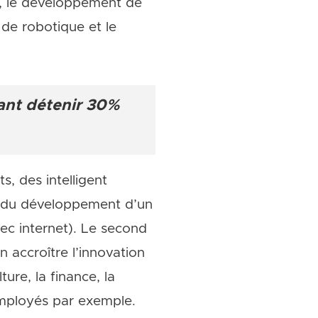
e, le développement de
 de robotique et le
ant détenir 30%
s, des intelligent
en du développement d’un
vec internet). Le second
en accroître l’innovation
ure, la finance, la
employés par exemple.