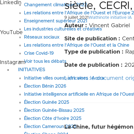
LinkedIn
siècle, CECRI
Changement climatique 2022
Les relations entre l’Afrique de l’Ouest et l’Europe
9 juillet 2021
Wathinote initiative IA
Enseignement supérieur 2021
Auteur :
Vincent Gabriel
Les industries culturelles et créatives
YouTube
Réseaux sociaux
Site de publication :
Centr
Les relations entre l’Afrique de l’Ouest et la Chine
Type de publication :
Rap
Crise Covid-19
Voir tous les débats
Instagram
Date de publication :
20
INITIATIVES
Lien vers le document orig
Initiative villes ouest-africaines : Accra
Élection Bénin 2026
Initiative intelligence artificielle en Afrique de l’Oues
Élection Guinée 2025
Élection Guinée-Bissau 2025
Élection Côte d’Ivoire 2025
La Chine, futur hégémon
Élection Cameroun 2025