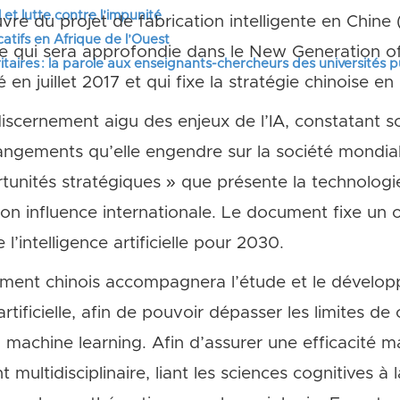
 et lutte contre l’impunité
e du projet de fabrication intelligente en Chine (
tifs en Afrique de l’Ouest
re qui sera approfondie dans le New Generation of A
itaires : la parole aux enseignants-chercheurs des universités 
n juillet 2017 et qui fixe la stratégie chinoise en 
discernement aigu des enjeux de l’IA, constatant
angements qu’elle engendre sur la société mondiale
ortunités stratégiques » que présente la technolog
 influence internationale. Le document fixe un obje
l’intelligence artificielle pour 2030.
nement chinois accompagnera l’étude et le dévelo
artificielle, afin de pouvoir dépasser les limites de
achine learning. Afin d’assurer une efficacité m
multidisciplinaire, liant les sciences cognitives à 