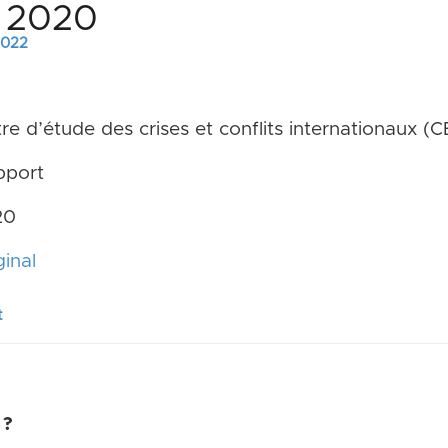
, 2020
 2022
e d’étude des crises et conflits internationaux (C
port
20
inal
t
 ?