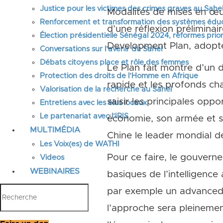
Justice pour les victimes des crimes graves au Sahel
Modalités de mises en œuvr
Renforcement et transformation des systèmes éduca
d’une réflexion préliminai
Élection présidentielle Sénégal 2024, réformes prior
Development Plan, adopté e
Conversations sur l’avenir du Sahel
Débats citoyens place et rôle des femmes
Le Plan fait montre d’un 
Protection des droits de l’Homme en Afrique
rapide et les profonds ch
Valorisation de la recherche au Sahel
saisir les principales opp
Entretiens avec les élus locaux
Le partenariat avec l’IRIS
économie, son armée et son
MULTIMÉDIA
Chine le leader mondial de 
Les Voix(es) de WATHI
Pour ce faire, le gouver
Videos
WEBINAIRES
basiques de l’intelligence 
par exemple un advanced m
l’approche sera pleinement 