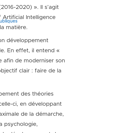
2016-2020) ». Il s’agit
rtificial Intelligence
publiques
la matière.
 son développement
. En effet, il entend «
ie afin de moderniser son
ctif clair : faire de la
ppement des théories
 celle-ci, en développant
aximale de la démarche,
la psychologie,