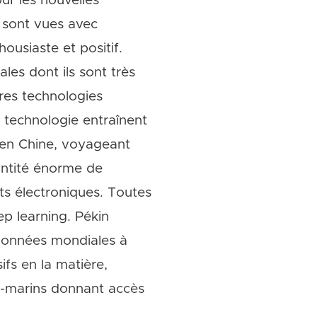
ur les nouvelles
i sont vues avec
housiaste et positif.
es dont ils sont très
res technologies
 technologie entraînent
 en Chine, voyageant
antité énorme de
s électroniques. Toutes
ep learning. Pékin
données mondiales à
ifs en la matière,
s-marins donnant accès