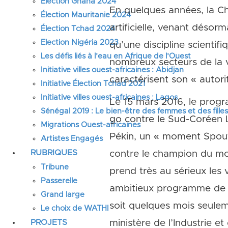
Élection Ghana 2024
En quelques années, la Ch
Élection Mauritanie 2024
artificielle, venant désor
Élection Tchad 2024
Election Nigéria 2023
qu’une discipline scientif
Les défis liés à l’eau en Afrique de l’Ouest
nombreux secteurs de la v
Initiative villes ouest-africaines : Abidjan
caractérisent son « autorit
Initiative Élection Tchad 2021
Initiative villes ouest-africaines : Lagos
Le 15 mars 2016, le pro
Sénégal 2019 : Le bien-être des femmes et des fille
go contre le Sud-Coréen 
Migrations Ouest-africaines
Pékin, un « moment Spoutn
Artistes Engagés
RUBRIQUES
contre le champion du mon
Tribune
prend très au sérieux les
Passerelle
ambitieux programme de d
Grand large
soit quelques mois seulem
Le choix de WATHI
PROJETS
ministère de l’Industrie et