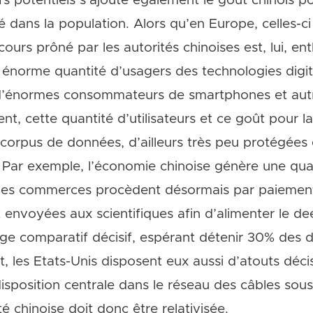
rs potentiels s’ajoute également le goût chinois po
é dans la population. Alors qu’en Europe, celles-c
scours prôné par les autorités chinoises est, lui, ent
énorme quantité d’usagers des technologies digital
nt d’énormes consommateurs de smartphones et aut
, cette quantité d’utilisateurs et ce goût pour la
 corpus de données, d’ailleurs très peu protégées
e. Par exemple, l’économie chinoise génère une qu
 des commerces procèdent désormais par paiement
envoyées aux scientifiques afin d’alimenter le de
ge comparatif décisif, espérant détenir 30% des 
 les Etats-Unis disposent eux aussi d’atouts décis
sposition centrale dans le réseau des câbles sou
té chinoise doit donc être relativisée.