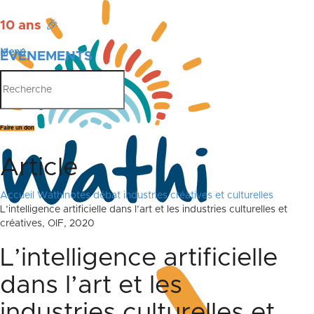
10 ans
🎉
Menu
ÉVÉNEMENTS
PUBLICATIONS
Faire un don
Article
Accueil
Wathinotes débat industries créatives et culturelles
L’intelligence artificielle dans l’art et les industries culturelles et
créatives, OIF, 2020
L’intelligence artificielle
dans l’art et les
industries culturelles et