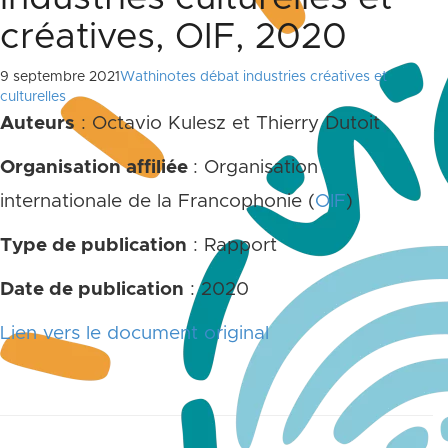
créatives, OIF, 2020
9 septembre 2021
Wathinotes débat industries créatives et
culturelles
Auteurs
: Octavio Kulesz et Thierry Dutoit
Organisation affiliée
: Organisation
internationale de la Francophonie (
OIF
)
Type de publication
: Rapport
Date de publication
: 2020
Lien vers le document original