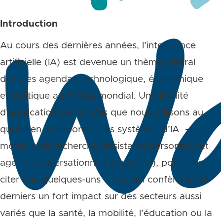
Introduction
Au cours des dernières années, l’intelligence
artificielle (IA) est devenue un thème central
dans les agendas technologique, économique
et politique au niveau mondial. Une infinité
d’applications et d’outils que nous utilisons au
quotidien incorporent des systèmes d’IA —
moteurs de recherche, assistants personnels et
agents conversationnels (chatbots), pour n’en
citer que quelques-uns — ce qui confère à ces
derniers un fort impact sur des secteurs aussi
variés que la santé, la mobilité, l’éducation ou la