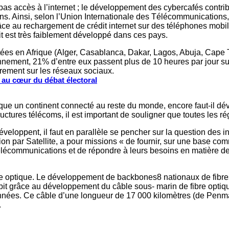
pas accès à l’internet ; le développement des cybercafés contrib
ns. Ainsi, selon l’Union Internationale des Télécommunications
e au rechargement de crédit internet sur des téléphones mobiles
it est très faiblement développé dans ces pays.
tées en Afrique (Alger, Casablanca, Dakar, Lagos, Abuja, Cape
nement, 21% d’entre eux passent plus de 10 heures par jour sur 
èrement sur les réseaux sociaux.
s au cœur du débat électoral
ique un continent connecté au reste du monde, encore faut-il dév
ctures télécoms, il est important de souligner que toutes les rég
veloppent, il faut en parallèle se pencher sur la question des in
ar Satellite, a pour missions « de fournir, sur une base commer
communications et de répondre à leurs besoins en matière de rad
fibre optique. Le développement de backbones8 nationaux de fibr
ébit grâce au développement du câble sous- marin de fibre opti
 années. Ce câble d’une longueur de 17 000 kilomètres (de Pen
.