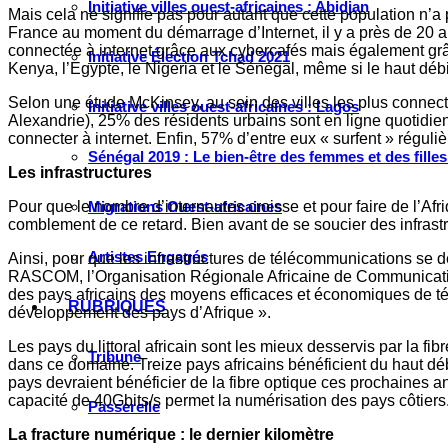
Initiative villes ouest-africaines : Abidjan
Mais cela ne signifie pas pour autant que cette population n’a 
France au moment du démarrage d’Internet, il y a près de 20 a
connectée à internet grâce aux cybercafés mais également grâc
Initiative Élection Tchad 2021
Kenya, l’Egypte, le Nigeria et le Sénégal, même si le haut déb
Selon une étude McKinsey, au sein des villes les plus connec
Initiative villes ouest-africaines : Lagos
Alexandrie), 25% des résidents urbains sont en ligne quotidien
connecter à internet. Enfin, 57% d’entre eux « surfent » réguli
Sénégal 2019 : Le bien-être des femmes et des fille
Les infrastructures
Pour que le nombre d’internautes croisse et pour faire de l’Afr
Migrations Ouest-africaines
comblement de ce retard. Bien avant de se soucier des infrastru
Artistes Engagés
Ainsi, pour que les infrastructures de télécommunications se dé
RASCOM, l’Organisation Régionale Africaine de Communication p
des pays africains des moyens efficaces et économiques de télé
RUBRIQUES
développement des pays d’Afrique ».
Les pays du littoral africain sont les mieux desservis par la 
Tribune
dans ce domaine. Treize pays africains bénéficient du haut d
pays devraient bénéficier de la fibre optique ces prochaines
capacité de 40Gbits/s permet la numérisation des pays côtiers
Passerelle
La fracture numérique : le dernier kilomètre