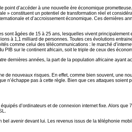
r le point d’accéder à une nouvelle ère économique prometteuse. 
tale » constituent un potentiel de transformation réel et considé
 internationale et d’accroissement économique. Ces dernières an
nes sont âgées de 15 à 25 ans, lesquelles vivent principalement 
lions à 1,1 milliard de personnes. Toutes ces évolutions entrai
és comme celui des télécommunications : le marché d’internet e
 PIB sur le continent africain, soit le triple de ceux des écon
e dernières années, la part de la population africaine ayant acc
e de nouveaux risques. En effet, comme bien souvent, une nouv
 n’échappe pas à cette règle. Bien que ces attaques soient po
équipés d’ordinateurs et de connexion internet fixe. Alors qu
SL.
 bel avenir devant lui. Les revenus issus de la téléphonie mobil