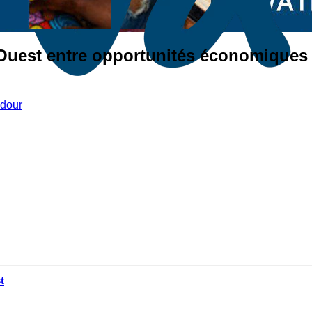
’Ouest entre opportunités économique
dour
t