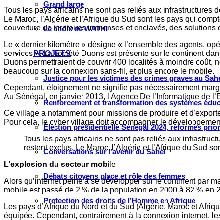
Grand large
Tous les pays africains ne sont pas reliés aux infrastructures d
Le Maroc, l’Algérie et l’Afrique du Sud sont les pays qui com
couverture de territoires immenses et enclavés, des solutions 
Le choix de WATHI
Le « dernier kilomètre » désigne « l’ensemble des agents, opé
services ». La société Duons est présente sur le continent da
PROJETS
Duons permettraient de couvrir 400 localités à moindre coût,
beaucoup sur la connexion sans-fil, et plus encore le mobile.
Justice pour les victimes des crimes graves au Sahel
Cependant, éloignement ne signifie pas nécessairement margin
Au Sénégal, en janvier 2013, l’Agence De l’Informatique de l’E
Renforcement et transformation des systèmes éduca
Ce village a notamment pour missions de produire et d’export
Pour cela, le cyber village doit accompagner le développement
Élection présidentielle Sénégal 2024, réformes prio
Tous les pays africains ne sont pas reliés aux infrastruct
restent exclus. Le Maroc, l’Algérie et l’Afrique du Sud 
Conversations sur l’avenir du Sahel
L’explosion du secteur mob
ile
Débats citoyens place et rôle des femmes
Alors qu’internet peine à se développer sur le continent par ma
mobile est passé de 2 % de la population en 2000 à 82 % en 
Protection des droits de l’Homme en Afrique
Les pays d’Afrique du Nord et du Sud (Algérie, Maroc et Afriq
équipée. Cependant, contrairement à la connexion internet, le