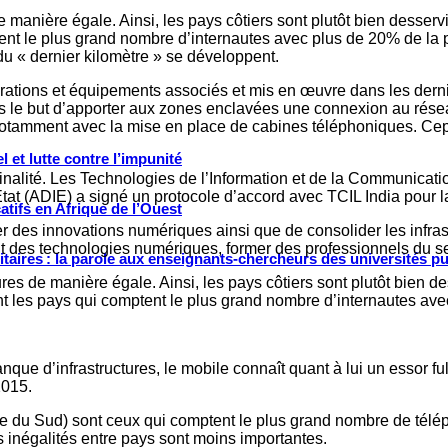
e manière égale. Ainsi, les pays côtiers sont plutôt bien desservi
ptent le plus grand nombre d’internautes avec plus de 20% de la
du « dernier kilomètre » se développent.
rations et équipements associés et mis en œuvre dans les derni
ns le but d’apporter aux zones enclavées une connexion au résea
 notamment avec la mise en place de cabines téléphoniques. Cep
 et lutte contre l’impunité
alité. Les Technologies de l’Information et de la Communicati
tat (ADIE) a signé un protocole d’accord avec TCIL India pour la
tifs en Afrique de l’Ouest
er des innovations numériques ainsi que de consolider les infra
 des technologies numériques, former des professionnels du sect
ritaires : la parole aux enseignants-chercheurs des universités p
ures de manière égale. Ainsi, les pays côtiers sont plutôt bien de
sont les pays qui comptent le plus grand nombre d’internautes a
nque d’infrastructures, le mobile connaît quant à lui un essor f
2015.
ue du Sud) sont ceux qui comptent le plus grand nombre de télép
s inégalités entre pays sont moins importantes.