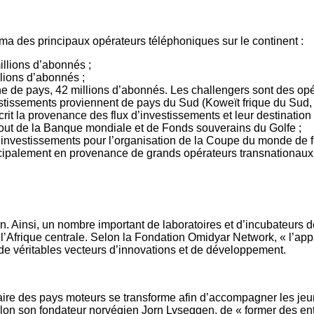
a des principaux opérateurs téléphoniques sur le continent :
illions d’abonnés ;
lions d’abonnés ;
aine de pays, 42 millions d’abonnés. Les challengers sont des o
estissements proviennent de pays du Sud (Koweït frique du Sud, 
it la provenance des flux d’investissements et leur destination 
tout de la Banque mondiale et de Fonds souverains du Golfe ;
’investissements pour l’organisation de la Coupe du monde de fo
cipalement en provenance de grands opérateurs transnationaux 
n. Ainsi, un nombre important de laboratoires et d’incubateurs 
’Afrique centrale. Selon la Fondation Omidyar Network, « l’appar
 de véritables vecteurs d’innovations et de développement.
taire des pays moteurs se transforme afin d’accompagner les je
elon son fondateur norvégien Jorn Lyseggen, de « former des e