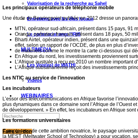
Valorisation de la recherche au Sahel
Les principaux opérateurs de téléphonie mobile
Une étude de Bearingpoint publiée en 2012 dresse un panoram
Entretiens avec les élus locaux
MTN, opérateur sud-africain, présent dans 15 pays, 91 m
Orange, opérateur français, présent dans 18 pays, 50 mil
Le partenariat avec l’IRIS
Bharti Airtel, opérateur indien, présent dans une quinz
effet, selon un rapport de l’OCDE, de plus en plus d’inv
MULTIMÉDIA
de matériels comme le montre la carte ci-dessous qui décr
En Afrique du nord, les investissements proviennent sur
L’Afrique australe a reçu en 2010 un nombre important d
Les Voix(es) de WATHI
L’Afrique subsaharienne reçoit des investissements prin
Les NTIC au service de l’innovation
Videos
Les incubateurs
WEBINAIRES
L’essor des télécommunications en Afrique favorise l’innovatio
plus dynamiques dans ce domaine sont l’Afrique de l’Ouest et l
de développement. » En effet, les incubateurs en Afrique sont
Les formations universitaires
Compte tenu de cette ambition novatrice, le paysage universi
Faire un don
la MEST (Meltwater School of Technology) a pour vocation, s