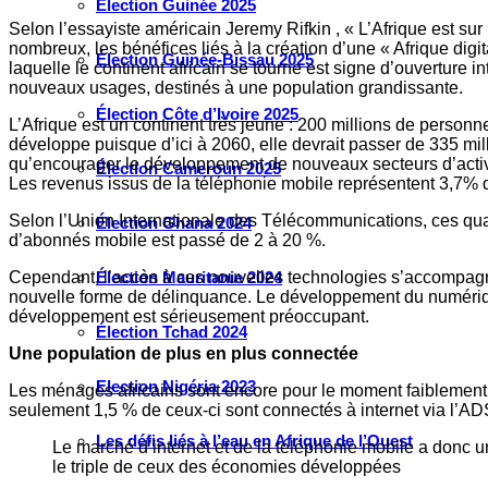
Élection Guinée 2025
Selon l’essayiste américain Jeremy Rifkin , « L’Afrique est su
nombreux, les bénéfices liés à la création d’une « Afrique digi
Élection Guinée-Bissau 2025
laquelle le continent africain se tourne est signe d’ouverture
nouveaux usages, destinés à une population grandissante.
Élection Côte d’Ivoire 2025
L’Afrique est un continent très jeune : 200 millions de person
développe puisque d’ici à 2060, elle devrait passer de 335 mil
qu’encourager le développement de nouveaux secteurs d’activit
Élection Cameroun 2025
Les revenus issus de la téléphonie mobile représentent 3,7% du
Selon l’Union Internationale des Télécommunications, ces quatr
Élection Ghana 2024
d’abonnés mobile est passé de 2 à 20 %.
Cependant, l’accès à ces nouvelles technologies s’accompagn
Élection Mauritanie 2024
nouvelle forme de délinquance. Le développement du numérique
développement est sérieusement préoccupant.
Élection Tchad 2024
Une population de plus en plus connectée
Election Nigéria 2023
Les ménages africains sont encore pour le moment faiblement 
seulement 1,5 % de ceux-ci sont connectés à internet via l’AD
Les défis liés à l’eau en Afrique de l’Ouest
Le marché d’internet et de la téléphonie mobile a donc un
le triple de ceux des économies développées