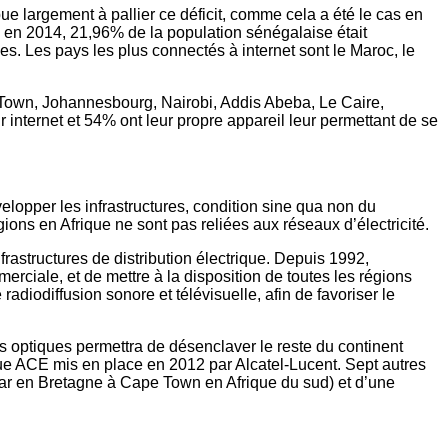
ue largement à pallier ce déficit, comme cela a été le cas en
, en 2014, 21,96% de la population sénégalaise était
. Les pays les plus connectés à internet sont le Maroc, le
 Town, Johannesbourg, Nairobi, Addis Abeba, Le Caire,
internet et 54% ont leur propre appareil leur permettant de se
elopper les infrastructures, condition sine qua non du
ions en Afrique ne sont pas reliées aux réseaux d’électricité.
frastructures de distribution électrique. Depuis 1992,
ciale, et de mettre à la disposition de toutes les régions
iodiffusion sonore et télévisuelle, afin de favoriser le
es optiques permettra de désenclaver le reste du continent
que ACE mis en place en 2012 par Alcatel-Lucent. Sept autres
mar en Bretagne à Cape Town en Afrique du sud) et d’une