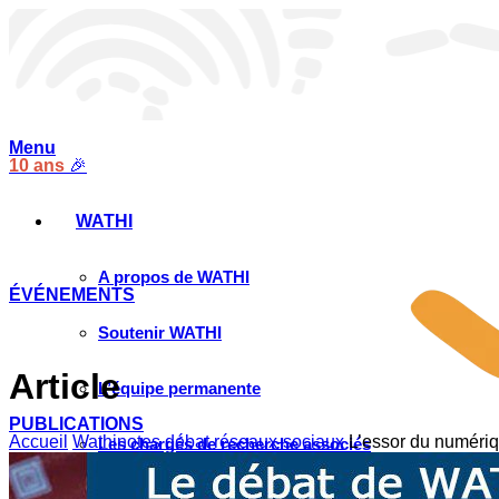
Menu
10 ans
🎉
WATHI
A propos de WATHI
ÉVÉNEMENTS
Soutenir WATHI
Article
L’équipe permanente
PUBLICATIONS
Accueil
Wathinotes débat réseaux-sociaux
L’essor du numéri
Les chargés de recherche associés