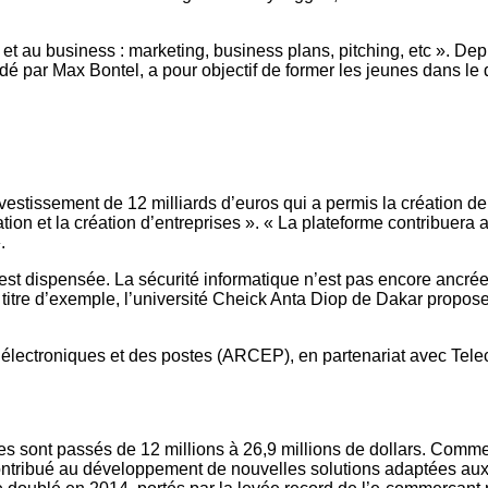
au business : marketing, business plans, pitching, etc ». Depui
ndé par Max Bontel, a pour objectif de former les jeunes dans le
vestissement de 12 milliards d’euros qui a permis la création
tion et la création d’entreprises ». « La plateforme contribuera a
.
t dispensée. La sécurité informatique n’est pas encore ancrée 
itre d’exemple, l’université Cheick Anta Diop de Dakar propose u
électroniques et des postes (ARCEP), en partenariat avec Telec
es sont passés de 12 millions à 26,9 millions de dollars. Comme 
ontribué au développement de nouvelles solutions adaptées aux 