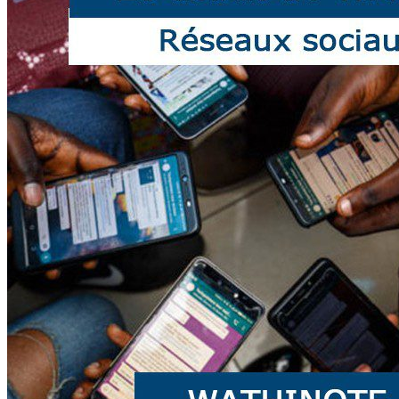
WATHI se dévoile en deux films
Facebook
L’association
Nos partenaires
Twitter
LE DÉBAT
Débat – Entrepreneuriat en Afrique de l’Ouest
LinkedIn
Afrique de l’Ouest – États Unis d’Amérique
Changement climatique 2022
YouTube
Les relations entre l’Afrique de l’Ouest et l’Europe 
Enseignement supérieur 2021