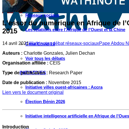
Instagram
Les industries culturelles et créatives
Réseaux sociaux
L’essor du numérique en Afrique de l
2015
Les relations entre l’Afrique de l’Ouest et la Chine
14 avril 2021
Wathinotes débat réseaux-sociaux
Pape Abdou N
Crise Covid-19
Auteurs :
Charlotte Gonzales, Julien Dechan
Voir tous les débats
Organisation affiliée :
CEIS
Type de publication :
Research Paper
INITIATIVES
Date de publication :
Novembre 2015
Initiative villes ouest-africaines : Accra
Lien vers le document original
Élection Bénin 2026
Initiative intelligence artificielle en Afrique de l’Oues
Introduction