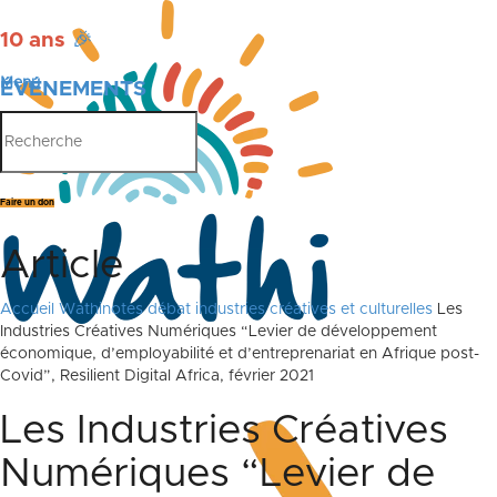
10 ans
🎉
Menu
ÉVÉNEMENTS
PUBLICATIONS
Faire un don
Article
Accueil
Wathinotes débat industries créatives et culturelles
Les
Industries Créatives Numériques “Levier de développement
économique, d’employabilité et d’entreprenariat en Afrique post-
Covid”, Resilient Digital Africa, février 2021
Les Industries Créatives
Numériques “Levier de