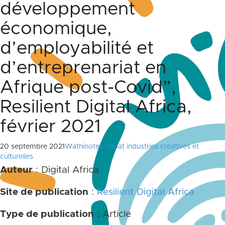
développement
économique,
d’employabilité et
d’entreprenariat en
Afrique post-Covid”,
Resilient Digital Africa,
février 2021
20 septembre 2021
Wathinotes débat industries créatives et
culturelles
Auteur
: Digital Africa
Site de publication
:
Resilient Digital Africa
Type de publication
: Article