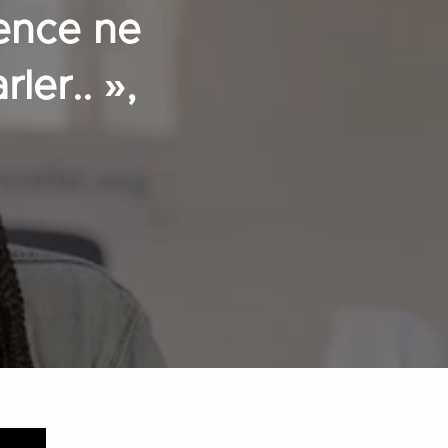
ence ne
ler.. »,