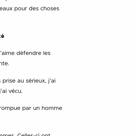
réseaux pour des choses
té
j’aime défendre les
nte.
rise au sérieux, j’ai
’ai vécu.
terrompue par un homme
mmes. Celles-ci ont