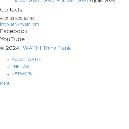
l’horizon 2030 – 2040, Futuribles, 2020
31 juillet 2026
Contacts
+221 33 820 53 48
infowathi@wathi.org
Facebook
YouTube
© 2024
WATHI Think Tank
ABOUT WATHI
THE LAB
NETWORK
Menu