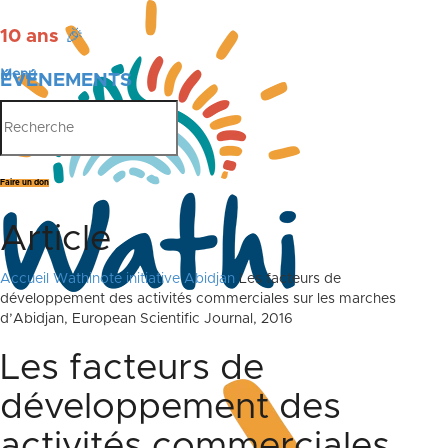
10 ans
🎉
Menu
ÉVÉNEMENTS
PUBLICATIONS
Faire un don
Article
Accueil
Wathinote initiative Abidjan
Les facteurs de
développement des activités commerciales sur les marches
d’Abidjan, European Scientific Journal, 2016
Les facteurs de
développement des
activités commerciales