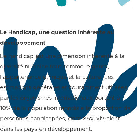
Le Handicap, une question inhérente au
développement
Le handicap est une dimension inhérente à la
diversité humaine tout comme le genre,
l’appartenance ethnique et la culture. Les
estimations générales et couramment utilisées
par les organismes internationaux portent à
10% de la population mondiale la proportion de
personnes handicapées, dont 85% vivraient
dans les pays en développement.