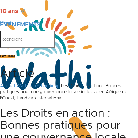
10 ans
🎉
Menu
ÉVÉNEMENTS
PUBLICATIONS
Faire un don
Article
Accueil
Wathinotes handicap
Les Droits en action : Bonnes
pratiques pour une gouvernance locale inclusive en Afrique de
l’Ouest, Handicap International
Les Droits en action :
Bonnes pratiques pour
une gouvernance locale