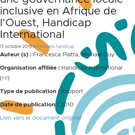
inclusive en Afrique de
l’Ouest, Handicap
International
17 octobre 2019
Wathinotes handicap
Auteur (s) :
Francesca Piatta, Michael Guy
Organisation affiliée :
Handicap International
(
HI
)
Type de publication :
Rapport
Date de publication :
2010
Lien vers le document original