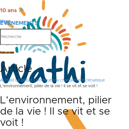
10 ans
🎉
Menu
ÉVÉNEMENTS
PUBLICATIONS
Faire un don
Article
Accueil
Le débat
Contributions changement climatique
L’environnement, pilier de la vie ! Il se vit et se voit !
L’environnement, pilier
de la vie ! Il se vit et se
voit !