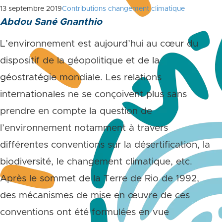
13 septembre 2019
Contributions changement climatique
Abdou Sané Gnanthio
L’environnement est aujourd’hui au cœur du
dispositif de la géopolitique et de la
géostratégie mondiale. Les relations
internationales ne se conçoivent plus sans
prendre en compte la question de
l’environnement notamment à travers
différentes conventions sur la désertification, la
biodiversité, le changement climatique, etc.
Après le sommet de la Terre de Rio de 1992,
des mécanismes de mise en œuvre de ces
conventions ont été formulées en vue