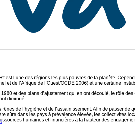
st est l’une des régions les plus pauvres de la planète. Cependa
el et de l’Afrique de l’Ouest/OCDE 2006) et une certaine instabil
80 et des plans d’ajustement qui en ont découlé, le rôle des 
ont diminué.
s rênes de l’hygiène et de l’assainissement. Afin de passer de qu
ière sûre dans les pays à prévalence élevée, les collectivité
 ressources humaines et financières à la hauteur des engagemen
t