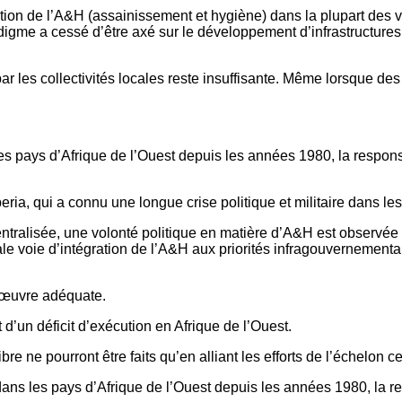
ion de l’A&H (assainissement et hygiène) dans la plupart des vill
adigme a cessé d’être axé sur le développement d’infrastructure
e par les collectivités locales reste insuffisante. Même lorsque des
 les pays d’Afrique de l’Ouest depuis les années 1980, la responsa
Liberia, qui a connu une longue crise politique et militaire dans l
́centralisée, une volonté politique en matière d’A&H est observe
ale voie d’intégration de l’A&H aux priorités infragouvernemental
 œuvre adéquate.
t d’un déficit d’exécution en Afrique de l’Ouest.
 libre ne pourront être faits qu’en alliant les efforts de l’échelon c
n dans les pays d’Afrique de l’Ouest depuis les années 1980, la re