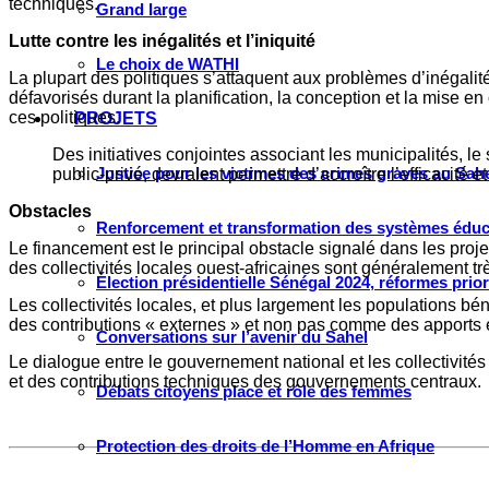
techniques.
Grand large
Lutte contre les inégalités et l’iniquité
Le choix de WATHI
La plupart des politiques s’attaquent aux problèmes d’inégalit
défavorisés durant la planification, la conception et la mise 
ces politiques.
PROJETS
Des initiatives conjointes associant les municipalités, le 
Justice pour les victimes des crimes graves au Sahel
public-privé, devraient permettre d’accroître l’efficacité 
Obstacles
Renforcement et transformation des systèmes éduca
Le financement est le principal obstacle signalé dans les pro
des collectivités locales ouest-africaines sont généralement tre
Élection présidentielle Sénégal 2024, réformes prio
Les collectivités locales, et plus largement les populations bé
des contributions « externes » et non pas comme des apports 
Conversations sur l’avenir du Sahel
Le dialogue entre le gouvernement national et les collectivités
et des contributions techniques des gouvernements centraux.
Débats citoyens place et rôle des femmes
Protection des droits de l’Homme en Afrique