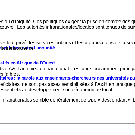
és ou d’iniquité. Ces politiques exigent la prise en compte des 
en œuvre. Les autorités infranationales/locales sont tenues de s
secteur privé, les services publics et les organisations de la socie
 et lutte contre l’impunité
et la transparence
tifs en Afrique de l’Ouest
jets d’A&H au niveau infranational. Les fonds proviennent princip
̀s faibles.
ritaires : la parole aux enseignants-chercheurs des universités p
néficiaires, ne sont pas assez sensibilisées à l’A&H en tant que
essentiels au développement socioéconomique local.
 infranationales semble généralement de type « descendant ». Les