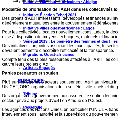
confiée aux autorités locales
Initiative villes ouest-africaines : Abidjan
Modalités de priorisation de l’A&H dans les collectivités l
Initiative Élection Tchad 2021
Des projets d’A&H intéressants, développés et financés au n
généralement mutualisés entre le gouvernement fédéral/central 
Initiative villes ouest-africaines : Lagos
Pour les collectivités locales nouvellement constituées, la dé
mise à disposition de moyens techniques, matériels et financie
Sénégal 2019 : Le bien-être des femmes et des fille
Des initiatives conjointes associant les municipalités, le secteur
devraient permettre d’accroître l’efficacité et la transparence.
Migrations Ouest-africaines
Compte tenu des faibles ressources affectées à l’A&H, les colle
œuvre leurs projets d’A&H.
Artistes Engagés
Parties prenantes et soutien
RUBRIQUES
Plusieurs catégories d’acteurs soutiennent l’A&H au niveau infra
UNICEF, ONG, organisations de la société civile, chefs et dir
Tribune
Des organismes gouvernementaux assurent le soutien technique
secteur privé aux projets d’A&H en Afrique de l’Ouest.
Passerelle
Les agences des Nations Unies, en particulier l’UNICEF, transm
interviennent sous l’autorité et la supervision du gouvernemen