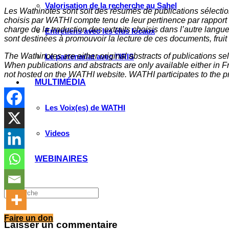
Valorisation de la recherche au Sahel
Les Wathinotes sont soit des rés
umés de publications sélectio
choisis par WATHI compte tenu de leur pertinence par rapport
charge de la traduction des extraits choisis dans l’autre langu
Entretiens avec les élus locaux
sont destinées à promouvoir la lecture de ces documents, fruit d
The Wathinotes are either original abstracts of publications s
Le partenariat avec l’IRIS
When publications and abstracts are only available either in Fre
not hosted on the WATHI website. WATHI participates to the pr
MULTIMÉDIA
Les Voix(es) de WATHI
Videos
WEBINAIRES
Faire un don
Laisser un commentaire