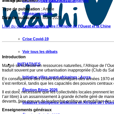
Instagram
Site
de publication
:
opendocs.ids.ac.uk
Les industries culturelles et créatives
Type de publication
: Article
Réseaux sociaux
Date
de publication
: Mars 2021
Les relations entre l’Afrique de l’Ouest et la Chine
Lien du document original
Crise Covid-19
Voir tous les débats
Introduction
INITIATIVES
Malgré sa richesse en ressources naturelles, l’Afrique de l’Oue
traduit souvent par une urbanisation inappropriée (Club du Sah
Initiative villes ouest-africaines : Accra
En conséquence des crises économiques des années 1970 et 19
s’est renforcé, tandis que les capacités des pouvoirs centraux 
Élection Bénin 2026
Il est donc nécessaire que les collectivités locales prennent le
l’air libre) à un assainissement à grande échelle géré de man
devants, faire preuve de leadership politique et mobiliser des
Initiative intelligence artificielle en Afrique de l’Oues
Enseignements généraux