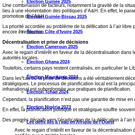
Élection Guinée 2025
Une combinaison de facteurs, notamment la gravité de la situat
lieu à une réorientation des politiques d’A&H. En effet, le par
promotion de l’A&H.
Élection Guinée-Bissau 2025
La priorité accordée au problème de la défécation à l’air libr
Élection Côte d’Ivoire 2025
encore être fournis.
Décentralisation et prise de décisions
Élection Cameroun 2025
Avec le regain d’intérêt en faveur de la décentralisation dans
autorités locales.
Élection Ghana 2024
Toutefois, certains pays restent centralisés, en particulier le 
Élection Mauritanie 2024
Dans les cas où la prise de décisions a été véritablement de
stratégiques. Le processus de planification local est la princip
infranational est subordonnée aux pratiques de planification.
Élection Tchad 2024
Cependant, la planification n’est pas une garantie de mise en
Election Nigéria 2023
En effet, la planification politique et stratégique souffre souven
Des progrès décisifs vers l’éradication de la défécation à l’air
Les défis liés à l’eau en Afrique de l’Ouest
Avec le regain d’intérêt en faveur de la décentralisatio