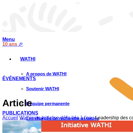
Menu
10 ans
🎉
WATHI
A propos de WATHI
ÉVÉNEMENTS
Soutenir WATHI
Article
L’équipe permanente
PUBLICATIONS
Accueil
Wathinote Initiative défis liés à l'eau
Leadership des col
Les chargés de recherche associés