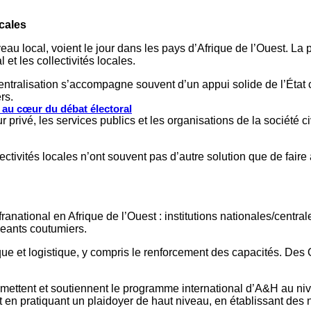
ocales
iveau local, voient le jour dans les pays d’Afrique de l’Ouest. L
et les collectivités locales.
centralisation s’accompagne souvent d’un appui solide de l’État c
rs.
s au cœur du débat électoral
 privé, les services publics et les organisations de la société c
ctivités locales n’ont souvent pas d’autre solution que de faire a
national en Afrique de l’Ouest : institutions nationales/centrales
igeants coutumiers.
 et logistique, y compris le renforcement des capacités. Des 
ettent et soutiennent le programme international d’A&H au niveau
t en pratiquant un plaidoyer de haut niveau, en établissant des 