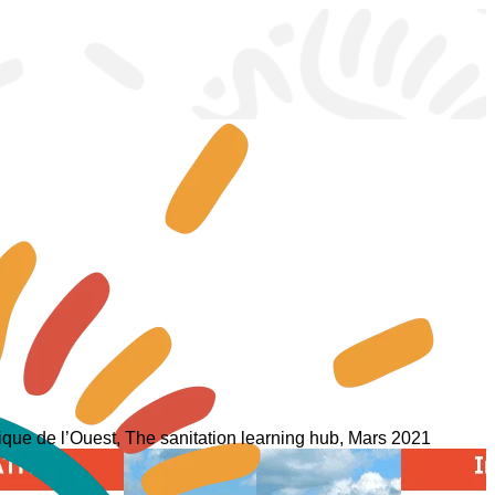
frique de l’Ouest, The sanitation learning hub, Mars 2021