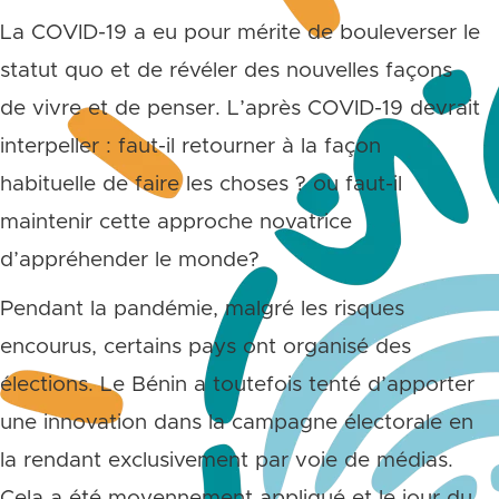
La COVID-19 a eu pour mérite de bouleverser le
statut quo et de révéler des nouvelles façons
de vivre et de penser. L’après COVID-19 devrait
interpeller : faut-il retourner à la façon
habituelle de faire les choses ? ou faut-il
maintenir cette approche novatrice
d’appréhender le monde?
Pendant la pandémie, malgré les risques
encourus, certains pays ont organisé des
élections. Le Bénin a toutefois tenté d’apporter
une innovation dans la campagne électorale en
la rendant exclusivement par voie de médias.
Cela a été moyennement appliqué et le jour du