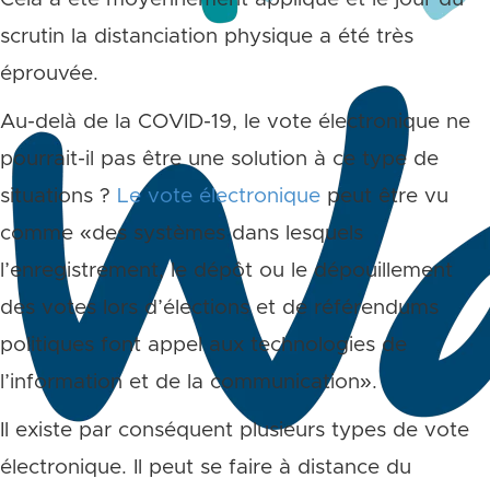
scrutin la distanciation physique a été très
éprouvée.
Au-delà de la COVID-19, le vote électronique ne
pourrait-il pas être une solution à ce type de
situations ?
Le vote électronique
peut être vu
comme «des systèmes dans lesquels
l’enregistrement, le dépôt ou le dépouillement
des votes lors d’élections et de référendums
politiques font appel aux technologies de
l’information et de la communication».
Il existe par conséquent plusieurs types de vote
électronique. Il peut se faire à distance du