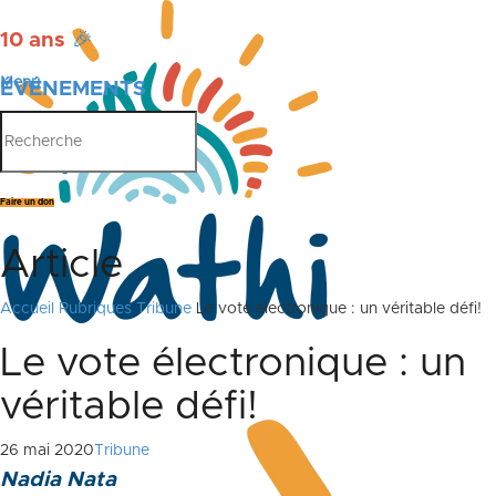
10 ans
🎉
Menu
ÉVÉNEMENTS
PUBLICATIONS
Faire un don
Article
Accueil
Rubriques
Tribune
Le vote électronique : un véritable défi!
Le vote électronique : un
véritable défi!
26 mai 2020
Tribune
Nadia Nata