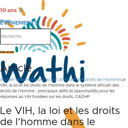
10 ans
🎉
Menu
ÉVÉNEMENTS
PUBLICATIONS
Faire un don
Article
Accueil
Wathinotes protection Africaine des droits de l'Homme
Le
VIH, la loi et les droits de l’homme dans le système africain des
droits de l’homme : principaux défis et opportunités pour les
réponses au VIH fondées sur les droits, CADHP
Le VIH, la loi et les droits
de l’homme dans le