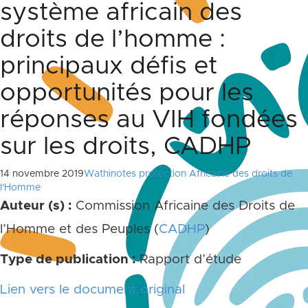
système africain des
droits de l’homme :
principaux défis et
opportunités pour les
réponses au VIH fondées
sur les droits, CADHP
14 novembre 2019
Wathinotes protection Africaine des droits de
l'Homme
Auteur (s) :
Commission Africaine des Droits de
l’Homme et des Peuples (
CADHP
)
Type de publication :
Rapport d’étude
Lien vers le document original