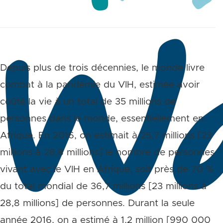
Depuis plus de trois décennies, le monde livre
combat à la pandémie du VIH, estimée avoir
coûté la vie à un total de 35 millions de
personnes dans le monde, essentiellement en
Afrique. En 2016, on estimait à 25,7 millions [23
millions à 28,8 millions] le nombre de personnes
vivant avec le VIH en Afrique, soit près de 70 %
du total mondial de 36,7 millions [23 millions à
28,8 millions] de personnes. Durant la seule
année 2016, on a estimé à 1,2 million [990 000