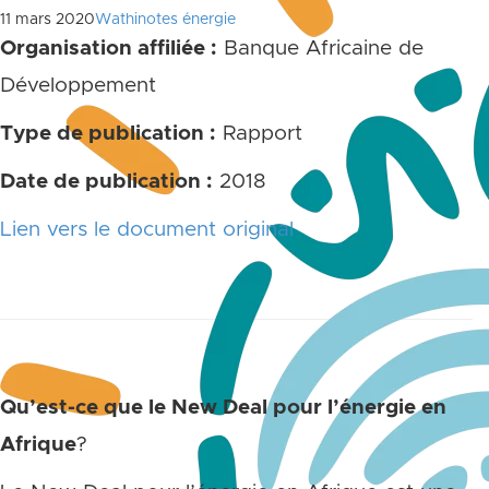
11 mars 2020
Wathinotes énergie
Organisation affiliée :
Banque Africaine de
Développement
Type de publication :
Rapport
Date de publication :
2018
Lien vers le document original
Qu’est-ce que le New Deal pour l’énergie en
Afrique
?