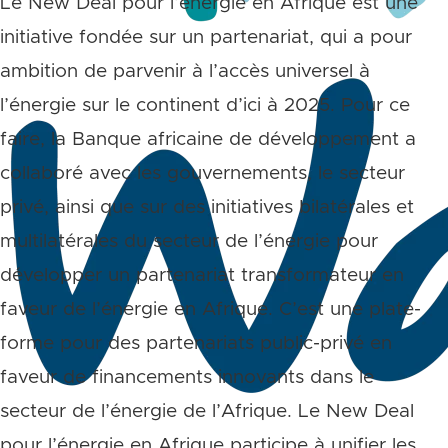
Le New Deal pour l’énergie en Afrique est une
initiative fondée sur un partenariat, qui a pour
ambition de parvenir à l’accès universel à
l’énergie sur le continent d’ici à 2025. Pour ce
faire, la Banque africaine de développement a
collaboré avec les gouvernements, le secteur
privé, ainsi que sur des initiatives bilatérales et
multilatérales du secteur de l’énergie pour
développer un partenariat transformateur en
faveur de l’énergie en Afrique. C’est une plate-
forme pour des partenariats public-privé en
faveur de financements innovants dans le
secteur de l’énergie de l’Afrique. Le New Deal
pour l’énergie en Afrique participe à unifier les