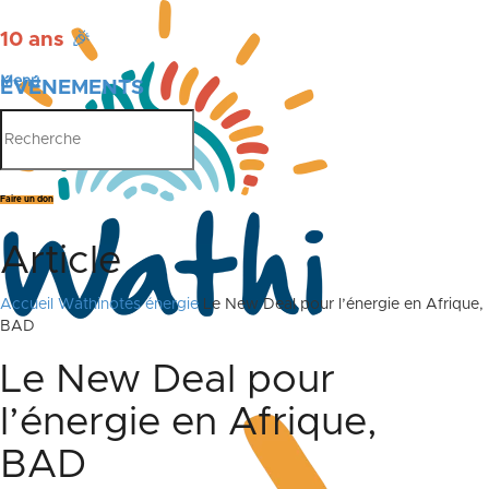
10 ans
🎉
Menu
ÉVÉNEMENTS
PUBLICATIONS
Faire un don
Article
Accueil
Wathinotes énergie
Le New Deal pour l’énergie en Afrique,
BAD
Le New Deal pour
l’énergie en Afrique,
BAD