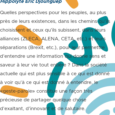
Hippolyte Eric Djounguep
Quelles perspectives pour les peuples, au plus
près de leurs existences, dans les chemins qu’ils
choisissent et ceux qu’ils subissent, dans leurs
alliances (ZLECA, ALENA, CETA, etc.) et leurs
séparations (Brexit, etc.), pour leur permettre
d’entendre une information qui donne sens et
saveur à leur vie tout entière ? Dans la société
actuelle qui est plus sensible à ce qui est donné
à voir qu’à ce qui est donné à entendre, le
«geste-parole» constitue une façon très
précieuse de partager quelque chose
d’exaltant, d’innovant et de salutaire.