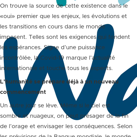
On trouve la source de cette existence dans le
«oui» premier que les enjeux, les évolutions et
les transitions en cours dans le monde
imposent. Telles sont les exigences qui fondent
les espérances. Signe d’une puissance
incontrôlée, la Covid-19 marque l’actualité
internationale et touche tous les aspects.
L’humanité se prépare déjà à un nouveau
commencement
Un autre jour se lève. Même si le ciel est
sombre et nuageux, on peut présager de la fin
de l’orage et envisager les conséquences. Selon
les prévisions de la Banque mondiale, le monde