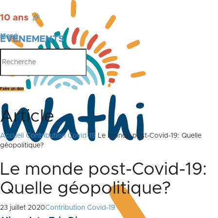
10 ans
🎉
Menu
ÉVÉNEMENTS
PUBLICATIONS
Faire un don
Article
Accueil
Contribution Covid-19
Le monde post-Covid-19: Quelle
géopolitique?
Le monde post-Covid-19:
Quelle géopolitique?
23 juillet 2020
Contribution Covid-19