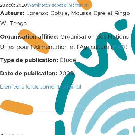
28 août 2020
Wathinotes débat alimentation
Auteurs:
Lorenzo Cotula, Moussa Djiré et Ringo
W. Tenga
Organisation affiliée:
Organisation des Nations
Unies pour l’Alimentation et l’Agriculture (
FAO
)
Type de publication:
Étude
Date de publication:
2009
Lien vers le document original