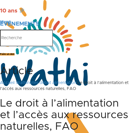
10 ans
🎉
Menu
ÉVÉNEMENTS
PUBLICATIONS
Faire un don
Article
Accueil
Wathinotes débat alimentation
Le droit à l’alimentation et
l’accès aux ressources naturelles, FAO
Le droit à l’alimentation
et l’accès aux ressources
naturelles, FAO