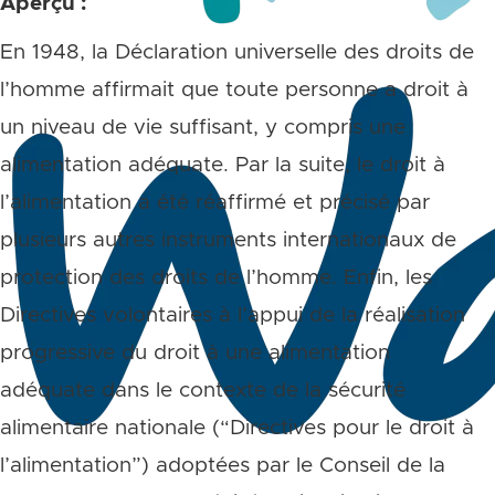
Aperçu :
En 1948, la Déclaration universelle des droits de
l’homme affirmait que toute personne a droit à
un niveau de vie suffisant, y compris une
alimentation adéquate. Par la suite, le droit à
l’alimentation a été réaffirmé et précisé par
plusieurs autres instruments internationaux de
protection des droits de l’homme. Enfin, les
Directives volontaires à l’appui de la réalisation
progressive du droit à une alimentation
adéquate dans le contexte de la sécurité
alimentaire nationale (“Directives pour le droit à
l’alimentation”) adoptées par le Conseil de la