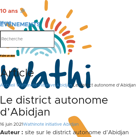
10 ans
🎉
Menu
ÉVÉNEMENTS
PUBLICATIONS
Faire un don
Article
Accueil
Wathinote initiative Abidjan
Le district autonome d’Abidjan
Le district autonome
d’Abidjan
16 juin 2021
Wathinote initiative Abidjan
Auteur :
site sur le district autonome d’Abidjan