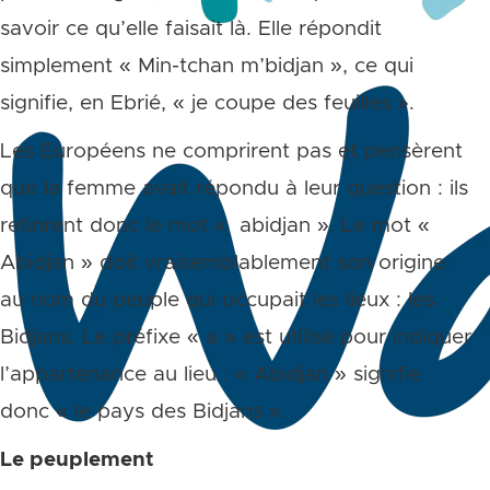
savoir ce qu’elle faisait là. Elle répondit
simplement « Min-tchan m’bidjan », ce qui
signifie, en Ebrié, « je coupe des feuilles ».
Les Européens ne comprirent pas et pensèrent
que la femme avait répondu à leur question : ils
retinrent donc le mot « abidjan ». Le mot «
Abidjan » doit vraisemblablement son origine
au nom du peuple qui occupait les lieux : les
Bidjans. Le préfixe « a » est utilisé pour indiquer
l’appartenance au lieu : « Abidjan » signifie
donc « le pays des Bidjans ».
Le peuplement