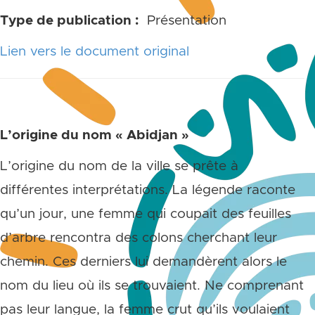
Type de publication :
Présentation
Lien vers le document original
L’origine du nom « Abidjan »
L’origine du nom de la ville se prête à
différentes interprétations. La légende raconte
qu’un jour, une femme qui coupait des feuilles
d’arbre rencontra des colons cherchant leur
chemin. Ces derniers lui demandèrent alors le
nom du lieu où ils se trouvaient. Ne comprenant
pas leur langue, la femme crut qu’ils voulaient