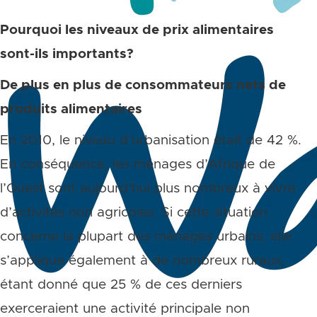
Pourquoi les niveaux de prix alimentaires
sont-ils importants?
De plus en plus de consommateurs nets de
produits alimentaires
En 2010, le niveau d’urbanisation était de 42 %.
En conséquence, les ménages d’Afrique de
l’Ouest sont aujourd’hui plus nombreux à vivre
d’activités non agricoles. Si cette situation
concerne la plupart des ménages urbains, elle
s’applique également à de nombreux ruraux,
étant donné que 25 % de ces derniers
exerceraient une activité principale non