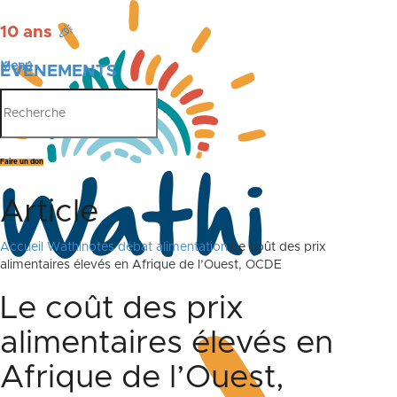
10 ans
🎉
Menu
ÉVÉNEMENTS
PUBLICATIONS
Faire un don
Article
Accueil
Wathinotes débat alimentation
Le coût des prix
alimentaires élevés en Afrique de l’Ouest, OCDE
Le coût des prix
alimentaires élevés en
Afrique de l’Ouest,