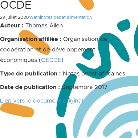
OCDE
29 juillet 2020
Wathinotes débat alimentation
Auteur :
Thomas Allen
Organisation affiliée :
Organisation de
coopération et de développement
économiques (
OECDE
)
Type de publication :
Notes ouest-africaines
Date de publication :
Septembre 2017
Lien vers le document original