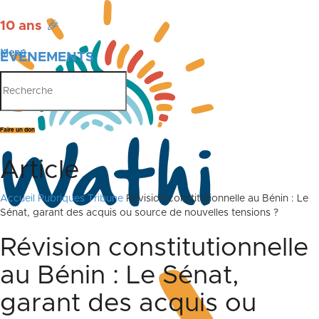
10 ans
🎉
Menu
ÉVÉNEMENTS
PUBLICATIONS
Faire un don
Article
Accueil
Rubriques
Tribune
Révision constitutionnelle au Bénin : Le
Sénat, garant des acquis ou source de nouvelles tensions ?
Révision constitutionnelle
au Bénin : Le Sénat,
garant des acquis ou