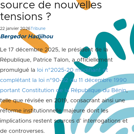
source de nouvelles
tensions ?
22 janvier 2026
Tribune
Bergedor Hadjihou
Le 17 décembre 2025, le président de la
République, Patrice Talon, a officiellement
promulgué la
loi n°2025-20 modifiant et
complétant la loi n°90-32 du 11 décembre 1990
portant Constitution de la République du Bénin
,
telle que révisée en 2019, consacrant ainsi une
réforme institutionnelle majeure dont les
implications restent sources d’ interrogations et
de controverses.