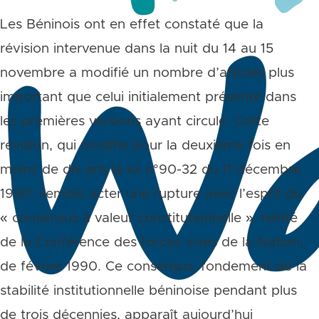
Les Béninois ont en effet constaté que la
révision intervenue dans la nuit du 14 au 15
novembre a modifié un nombre d’articles plus
important que celui initialement présenté dans
les premières versions ayant circulé. Cette
révision, qui modifie pour la deuxième fois en
moins de dix ans la loi n°90-32 du 11 décembre
1990, semble acter une rupture avec l’esprit du
« consensus à valeur constitutionnelle », hérité
de la Conférence des forces vives de la Nation,
de février 1990. Ce consensus, fondement de la
stabilité institutionnelle béninoise pendant plus
de trois décennies, apparaît aujourd’hui