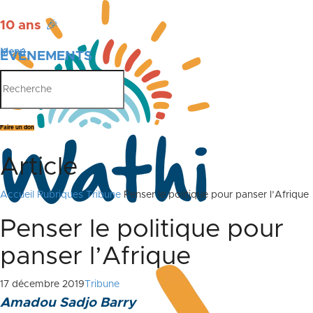
10 ans
🎉
Menu
ÉVÉNEMENTS
PUBLICATIONS
Faire un don
Article
Accueil
Rubriques
Tribune
Penser le politique pour panser l’Afrique
Penser le politique pour
panser l’Afrique
17 décembre 2019
Tribune
Amadou Sadjo Barry