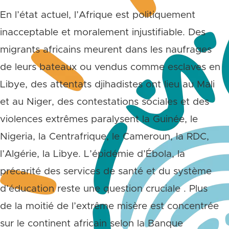
En l’état actuel, l’Afrique est politiquement
inacceptable et moralement injustifiable. Des
migrants africains meurent dans les naufrages
de leurs bateaux ou vendus comme esclaves en
Libye, des attentats djihadistes ont lieu au Mali
et au Niger, des contestations sociales et des
violences extrêmes paralysent la Guinée, le
Nigeria, la Centrafrique, le Cameroun, la RDC,
l’Algérie, la Libye. L’épidémie d’Ébola, la
précarité des services de santé et du système
d’éducation reste une question cruciale . Plus
de la moitié de l’extrême misère est concentrée
sur le continent africain selon la Banque