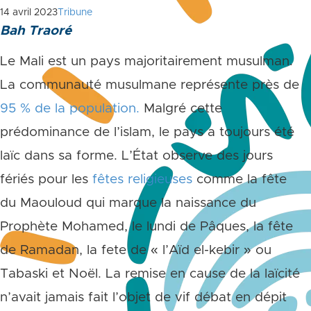
14 avril 2023
Tribune
Bah Traoré
Le Mali est un pays majoritairement musulman.
La communauté musulmane représente près de
95 % de la population.
Malgré cette
prédominance de l’islam, le pays a toujours été
laïc dans sa forme. L’État observe des jours
fériés pour les
fêtes religieuses
comme la fête
du Maouloud qui marque la naissance du
Prophète Mohamed, le lundi de Pâques, la fête
de Ramadan, la fete de « l’Aïd el-kebir » ou
Tabaski et Noël. La remise en cause de la laïcité
n’avait jamais fait l’objet de vif débat en dépit