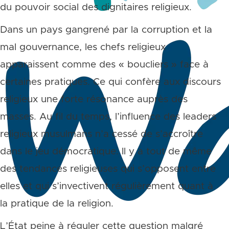
du pouvoir social des dignitaires religieux.
Dans un pays gangrené par la corruption et la
mal gouvernance, les chefs religieux
apparaissent comme des « boucliers » face à
certaines pratiques. Ce qui confère aux discours
religieux une forte résonance auprès des
masses. Au fil du temps, l’influence des leaders
religieux musulmans n’a cessé de s’accroître
dans le jeu démocratique. Il y a tout de même
des tendances religieuses qui s’opposent entre
elles et qui s’invectivent régulièrement quant à
la pratique de la religion.
L’État peine à réguler cette question malgré