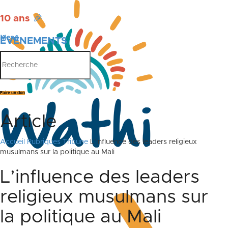
10 ans
🎉
Menu
ÉVÉNEMENTS
PUBLICATIONS
Faire un don
Article
Accueil
Rubriques
Tribune
L’influence des leaders religieux
musulmans sur la politique au Mali
L’influence des leaders
religieux musulmans sur
la politique au Mali