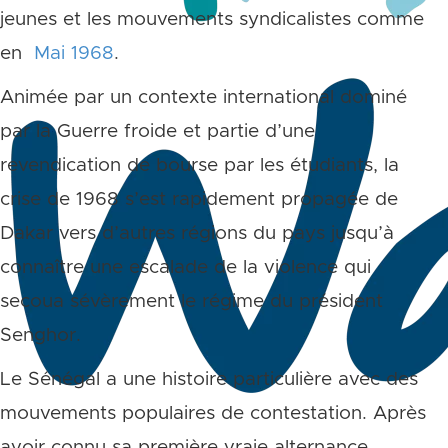
jeunes et les mouvements syndicalistes comme
en
Mai 1968
.
Animée par un contexte international dominé
par la Guerre froide et partie d’une
revendication de bourse par les étudiants, la
crise de 1968 s’est rapidement propagée de
Dakar vers d’autres régions du pays jusqu’à
connaître une escalade de la violence qui
secoua sévèrement le régime du président
Senghor.
Le Sénégal a une histoire particulière avec des
mouvements populaires de contestation. Après
avoir connu sa première vraie alternance