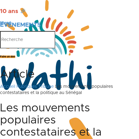
10 ans
🎉
Menu
ÉVÉNEMENTS
PUBLICATIONS
Faire un don
Article
Accueil
Rubriques
Tribune
Les mouvements populaires
contestataires et la politique au Sénégal
Les mouvements
populaires
contestataires et la