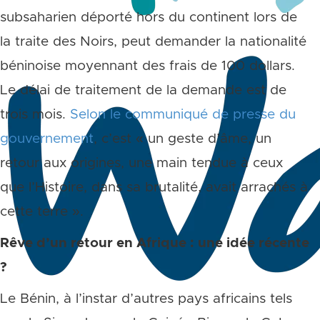
subsaharien déporté hors du continent lors de
la traite des Noirs, peut demander la nationalité
béninoise moyennant des frais de 100 dollars.
Le délai de traitement de la demande est de
trois mois.
Selon le communiqué de presse du
gouvernement
, c’est « un geste d’âme, un
retour aux origines, une main tendue à ceux
que l’Histoire, dans sa brutalité, avait arrachés à
cette terre ».
Rêve d’un retour en Afrique : une idée récente
?
Le Bénin, à l’instar d’autres pays africains tels