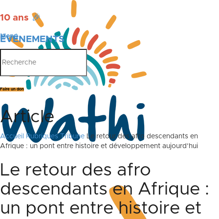
10 ans
🎉
Menu
ÉVÉNEMENTS
PUBLICATIONS
Faire un don
Article
Accueil
Rubriques
Tribune
Le retour des afro descendants en
Afrique : un pont entre histoire et développement aujourd’hui
Le retour des afro
descendants en Afrique :
un pont entre histoire et