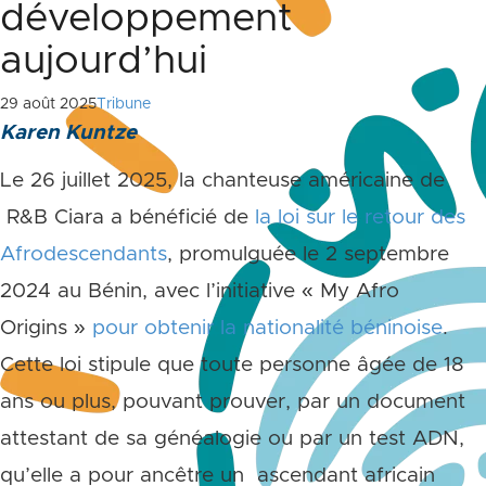
développement
aujourd’hui
29 août 2025
Tribune
Karen Kuntze
Le 26 juillet 2025, la chanteuse américaine de
R&B Ciara a bénéficié de
la loi sur le retour des
Afrodescendants
, promulguée le 2 septembre
2024 au Bénin, avec l’initiative « My Afro
Origins »
pour obtenir la nationalité béninoise
.
Cette loi stipule que toute personne âgée de 18
ans ou plus, pouvant prouver, par un document
attestant de sa généalogie ou par un test ADN,
qu’elle a pour ancêtre un ascendant africain