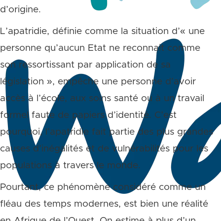
d’origine.
L’apatridie, définie comme la situation d’« une
personne qu’aucun Etat ne reconnait comme
son ressortissant par application de sa
législation », empêche une personne d’avoir
accès à l’école, aux soins santé ou à un travail
formel faute de papiers d’identité. C’est
pourquoi, l’apatridie fait partie des plus grandes
causes d’inégalités et de vulnérabilités pour les
populations à travers le monde.
Pourtant, ce phénomène considéré comme un
fléau des temps modernes, est bien une réalité
en Afrique de l’Ouest. On estime à plus d’un