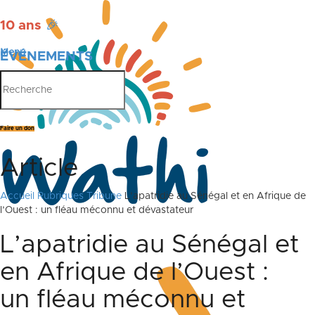
10 ans
🎉
Menu
ÉVÉNEMENTS
PUBLICATIONS
Faire un don
Article
Accueil
Rubriques
Tribune
L’apatridie au Sénégal et en Afrique de
l’Ouest : un fléau méconnu et dévastateur
L’apatridie au Sénégal et
en Afrique de l’Ouest :
un fléau méconnu et