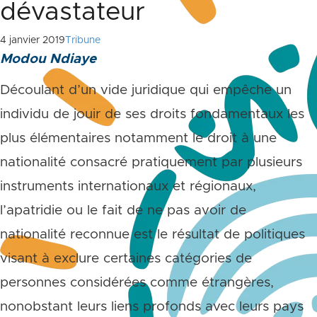
dévastateur
4 janvier 2019
Tribune
Modou Ndiaye
Découlant d’un vide juridique qui empêche un
individu de jouir de ses droits fondamentaux les
plus élémentaires notamment le droit à une
nationalité consacré pratiquement par plusieurs
instruments internationaux et régionaux,
l’apatridie ou le fait de ne pas avoir de
nationalité reconnue est le résultat de politiques
visant à exclure certaines catégories de
personnes considérées comme étrangères,
nonobstant leurs liens profonds avec leurs pays