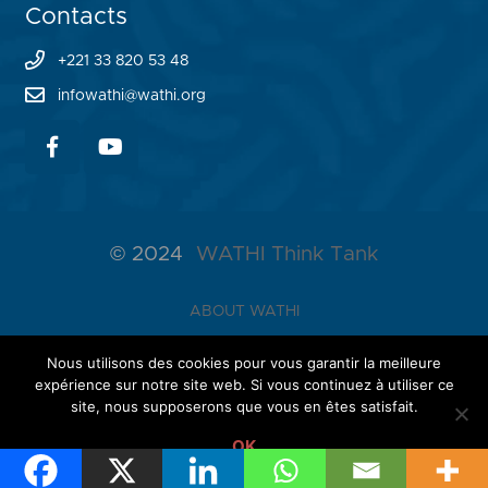
Contacts
+221 33 820 53 48
infowathi@wathi.org
© 2024
WATHI Think Tank
ABOUT WATHI
THE LAB
Nous utilisons des cookies pour vous garantir la meilleure
expérience sur notre site web. Si vous continuez à utiliser ce
NETWORK
site, nous supposerons que vous en êtes satisfait.
OK