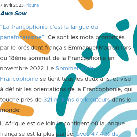
7 avril 2023
Tribune
Awa Sow
“La francophonie c’est la langue du
panafricanisme”.
Ce sont les mots prononcés
par le président français Emmanuel Macron lors
du 18
ème
sommet de la Francophonie en
novembre 2022. Le
Sommet de la
Francophonie
se tient tous les deux ans, et vise
à définir les orientations de la Francophonie, qui
touche près de
321 millions de locuteurs
dans le
monde.
L’Afrique est de loin le continent où la langue
française est la plus parlée,
avec 47,4 % de