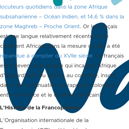
locuteurs quotidiens dans la zone Afrique
subsaharienne – Océan Indien, et 14,6 % dans la
zone Maghreb – Proche Orient
. Or le français
est une langue relativement récente sur le
continent Africain dans la mesure où elle a été
répandue à compter du XVIIe siècle
. Le français
est-il devenu une langue qui incarne l’Afrique
d’aujourd’hui? Ou s’est-il, au contraire, inscrit
dans une continuation de rapports coloniaux
entre la France et le continent Africain?
L’Histoire de la Francophonie
L’Organisation internationale de la