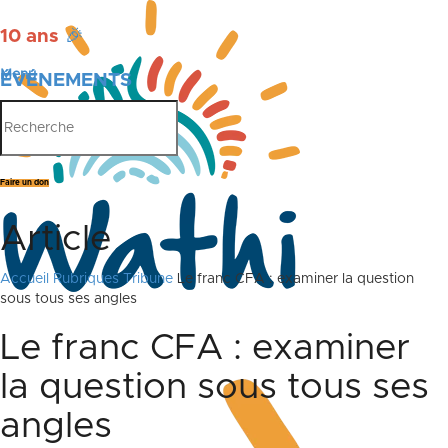
10 ans
🎉
Menu
ÉVÉNEMENTS
PUBLICATIONS
Faire un don
Article
Accueil
Rubriques
Tribune
Le franc CFA : examiner la question
sous tous ses angles
Le franc CFA : examiner
la question sous tous ses
angles