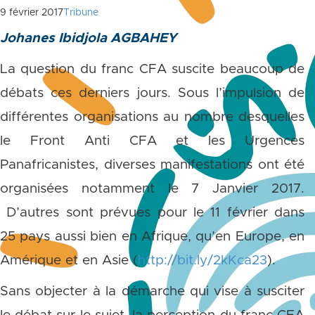
9 février 2017
Tribune
Johanes Ibidjola AGBAHEY
La question du franc CFA suscite beaucoup de
débats ces derniers jours. Sous l’impulsion de
différentes organisations au nombre desquelles
le Front Anti CFA et les Urgences
Panafricanistes, diverses manifestations ont été
organisées notamment le 7 Janvier 2017.
D’autres sont prévues pour le 11 février dans
25 pays aussi bien en Afrique, qu’en Europe, en
Amérique et en Asie (
http://bit.ly/2kKca23
).
Sans objecter à la démarche qui vise à susciter