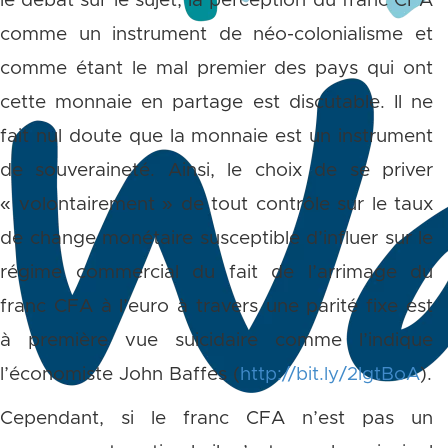
le débat sur le sujet, la perception du franc CFA
comme un instrument de néo-colonialisme et
comme étant le mal premier des pays qui ont
cette monnaie en partage est discutable. Il ne
fait nul doute que la monnaie est un instrument
de souveraineté. Ainsi, le choix de se priver
« volontairement » de tout contrôle sur le taux
de change monétaire susceptible d’influer sur le
régime commercial du fait de l’arrimage du
franc CFA à l’euro à travers une parité fixe est
à première vue suicidaire comme l’indique
l’économiste John Baffes (
http://bit.ly/2lgtBoA
).
Cependant, si le franc CFA n’est pas un