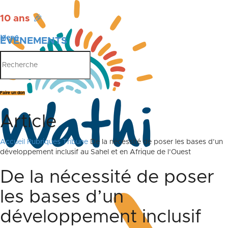
10 ans
🎉
Menu
ÉVÉNEMENTS
PUBLICATIONS
Faire un don
Article
Accueil
Rubriques
Tribune
De la nécessité de poser les bases d’un
développement inclusif au Sahel et en Afrique de l’Ouest
De la nécessité de poser
les bases d’un
développement inclusif