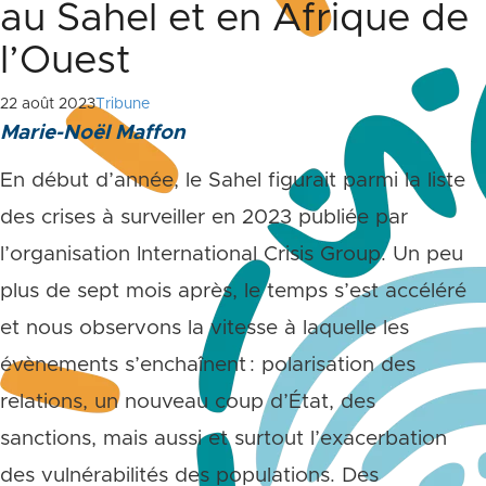
au Sahel et en Afrique de
l’Ouest
22 août 2023
Tribune
Marie-Noël Maffon
En début d’année, le Sahel figurait parmi la liste
des crises à surveiller en 2023 publiée par
l’organisation International Crisis Group. Un peu
plus de sept mois après, le temps s’est accéléré
et nous observons la vitesse à laquelle les
évènements s’enchaînent : polarisation des
relations, un nouveau coup d’État, des
sanctions, mais aussi et surtout l’exacerbation
des vulnérabilités des populations. Des