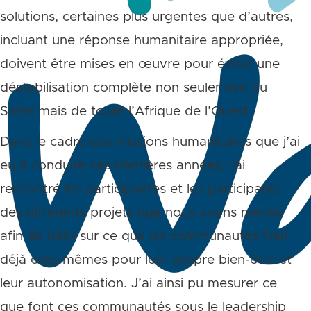
solutions, certaines plus urgentes que d’autres,
incluant une réponse humanitaire appropriée,
doivent être mises en œuvre pour éviter une
déstabilisation complète non seulement du
Sahel mais de toute l’Afrique de l’Ouest.
Dans le cadre des missions humanitaires que j’ai
eu à conduire ces dernières années, j’ai
rencontré les participantes et les participants
des différents projets que nous avons menés
afin de bâtir sur ce que les communautés font
déjà elles-mêmes pour leur propre bien-être et
leur autonomisation. J’ai ainsi pu mesurer ce
que font ces communautés sous le leadership