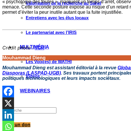
« psychologie des foules », marquent un temps d’arrêt, observen
Valorisation de la recherche au Sahel
menace. Cette seconde posture expose au risque d’un retard ma
permet d’éviter la peur inutile autant que la fuite injustifiée.
Entretiens avec les élus locaux
Le partenariat avec l’IRIS
MULTIMÉDIA
Crédit photo :
VOA
Mouhammad Dieng
Les Voix(es) de WATHI
Mouhammad Dieng est assistant éditorial à la revue
Global
Diasporas (LASPAD-UGB)
. Ses travaux portent principale
Videos
politiques technologiques et leurs impacts sociétaux.
WEBINAIRES
Faire un don