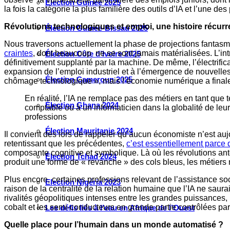
Élection Guinée 2025
la fois la catégorie la plus familière des outils d’IA et l’une d
Révolutions technologiques et emploi, une histoire récur
Élection Guinée-Bissau 2025
Nous traversons actuellement la phase de projections fantas
craintes
, dont beaucoup ne se sont jamais matérialisées. L’int
Élection Côte d’Ivoire 2025
définitivement supplanté par la machine. De même, l’électrifica
expansion de l’emploi industriel et à l’émergence de nouvelle
Élection Cameroun 2025
chômage technologique », mais l’économie numérique a finalem
En réalité, l’IA ne remplace pas des métiers en tant que 
Élection Ghana 2024
comptable ou à un informaticien dans la globalité de leur
professions
Élection Mauritanie 2024
Il convient dès lors de rappeler qu’aucun économiste n’est aujo
retentissant que les précédentes,
c’est essentiellement parce 
composante cognitive et symbolique. Là où les révolutions anté
Élection Tchad 2024
produit une forme de « revanche » des cols bleus, les métiers
Plus encore, certaines professions relevant de l’assistance so
Election Nigéria 2023
raison de la centralité de la relation humaine que l’IA ne saura
rivalités géopolitiques intenses entre les grandes puissances, 
cobalt et les semi-conducteurs en grande partie contrôlées par l
Les défis liés à l’eau en Afrique de l’Ouest
Quelle place pour l’humain dans un monde automatisé ?