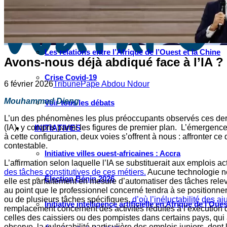
Instagram
Les industries culturelles et créatives
Réseaux sociaux
Les relations entre l’Afrique de l’Ouest et la Chine
Avons-nous déjà abdiqué face à l’IA ?
Crise Covid-19
6 février 2026
Tribune
Pape Abdou Ndour
Mouhammad Dieng
Voir tous les débats
L’un des phénomènes les plus préoccupants observés ces dernie
(IA), y compris parmi les figures de premier plan. L’émergence
INITIATIVES
à cette configuration, deux voies s’offrent à nous : affronter 
contestable.
Initiative villes ouest-africaines : Accra
L’affirmation selon laquelle l’IA se substituerait aux emplois a
des tâches constitutives de ces métiers.
Aucune technologie ne 
Élection Bénin 2026
elle est parfaitement en mesure d’automatiser des tâches releva
au point que le professionnel concerné tendra à se positionn
ou de plusieurs tâches spécifiques,
d’où l’inéluctabilité des 
Initiative intelligence artificielle en Afrique de l’Oues
remplacement concernent des activités réduites à l’exécution de
celles des caissiers ou des pompistes dans certains pays, qui
observe la vulnérabilité particulière des emplois juniors, dont