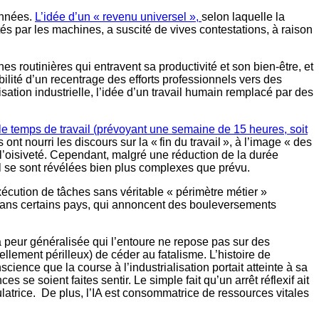
onnées.
L’idée d’un « revenu universel »,
selon laquelle la
és par les machines, a suscité de vives contestations, à raison
s routinières qui entravent sa productivité et son bien-être, et
ilité d’un recentrage des efforts professionnels vers des
isation industrielle, l’idée d’un travail humain remplacé par des
e temps de travail (prévoyant une semaine de 15 heures, soit
nt nourri les discours sur la « fin du travail », à l’image « des
l’oisiveté. Cependant, malgré une réduction de la durée
il se sont révélées bien plus complexes que prévu.
cution de tâches sans véritable « périmètre métier »
s dans certains pays, qui annoncent des bouleversements
a peur généralisée qui l’entoure ne repose pas sur des
ellement périlleux) de céder au fatalisme. L’histoire de
cience que la course à l’industrialisation portait atteinte à sa
 soient faites sentir. Le simple fait qu’un arrêt réflexif ait
atrice. De plus, l’IA est consommatrice de ressources vitales