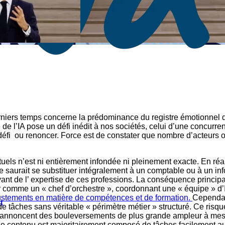
rs temps concerne la prédominance du registre émotionnel de la p
 de l’IA pose un défi inédit à nos sociétés, celui d’une concurr
ce défi ou renoncer. Force est de constater que nombre d’acteurs 
ctuels n’est ni entièrement infondée ni pleinement exacte. En réa
saurait se substituer intégralement à un comptable ou à un info
nt de l’ expertise de ces professions. La conséquence principale
er comme un « chef d’orchestre », coordonnant une « équipe » d
ajustements en matière de compétences et de formation.
Cependan
t
 tâches sans véritable « périmètre métier » structuré. Ce risque 
 annoncent des bouleversements de plus grande ampleur à mesure
 le contenu est majoritairement composé de tâches facilement aut