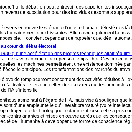
jourd’hui le débat, on peut entrevoir des opportunités insoupç
’un revenu de substitution pour des individus désormais supplant
 élevées entrouvre le scénario d’un être humain délesté des tâche
ités humainement enrichissantes. Elle ouvre également la possib
 impossible. Il convient cependant de rappeler que, dès l’automat
s au cœur du débat électoral
30 qu’une accélération des progrès techniques allait réduire l
erait de savoir comment occuper son temps libre. Ces projections o
squelles les machines permettraient une existence dominée par 
à l’échelle anticipée. Les transformations des marchés du trava
levé de remplacement concernent des activités réduites à l’exé
ion d’activités, telles que celles des caissiers ou des pompiste
 l’IA s’intensifie
nthousiasme naïf à l’égard de l’IA, mais vise à souligner que l
sont d’une ampleur telle qu’il serait prématuré (voire intellectu
opre trajectoire technologique, notamment lorsqu’elle a pris cons
-contraignantes et mises en œuvre après que les conséquences se
pacité de l’humanité à développer une forme de conscience régul