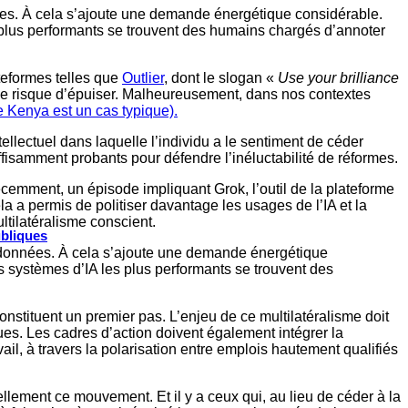
ées. À cela s’ajoute une demande énergétique considérable.
s plus performants se trouvent des humains chargés d’annoter
eformes telles que
Outlier
, dont le slogan «
Use your brilliance
qu’elle risque d’épuiser. Malheureusement, dans nos contextes
e Kenya est un cas typique).
lectuel dans laquelle l’individu a le sentiment de céder
fisamment probants pour défendre l’inéluctabilité de réformes.
écemment, un épisode impliquant Grok, l’outil de la plateforme
la a permis de politiser davantage les usages de l’IA et la
ltilatéralisme conscient.
ubliques
 données. À cela s’ajoute une demande énergétique
s systèmes d’IA les plus performants se trouvent des
constituent un premier pas. L’enjeu de ce multilatéralisme doit
ues. Les cadres d’action doivent également intégrer la
ail, à travers la polarisation entre emplois hautement qualifiés
réellement ce mouvement. Et il y a ceux qui, au lieu de céder à la