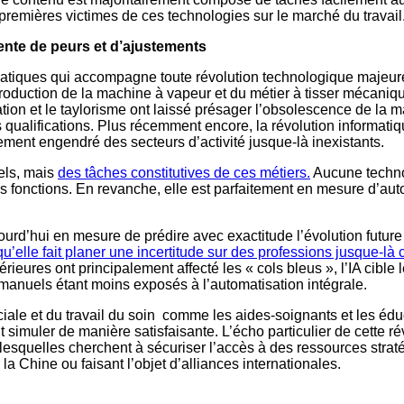
es premières victimes de ces technologies sur le marché du travail
rente de peurs et d’ajustements
matiques qui accompagne toute révolution technologique majeur
roduction de la machine à vapeur et du métier à tisser mécanique
tion et le taylorisme ont laissé présager l’obsolescence de la m
s qualifications. Plus récemment encore, la révolution informat
ent engendré des secteurs d’activité jusque-là inexistants.
tels, mais
des tâches constitutives de ces métiers.
Aucune technol
s fonctions. En revanche, elle est parfaitement en mesure d’aut
urd’hui en mesure de prédire avec exactitude l’évolution future 
qu’elle fait planer une incertitude sur des professions jusque-
rieures ont principalement affecté les « cols bleus », l’IA cibl
 manuels étant moins exposés à l’automatisation intégrale.
ciale et du travail du soin comme les aides-soignants et les édu
it simuler de manière satisfaisante. L’écho particulier de cette r
lesquelles cherchent à sécuriser l’accès à des ressources stratég
a Chine ou faisant l’objet d’alliances internationales.