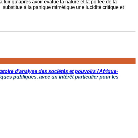
fuir qu’après avoir évalué la nature et la portée de la
substitue à la panique mimétique une lucidité critique et
atoire d’analyse des sociétés et pouvoirs / Afrique-
iques publiques, avec un intérêt particulier pour les