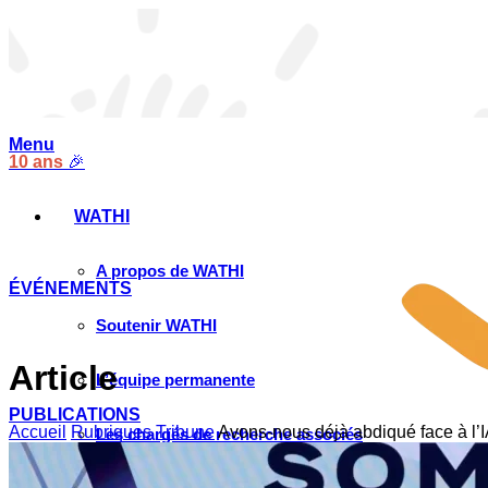
Menu
10 ans
🎉
WATHI
A propos de WATHI
ÉVÉNEMENTS
Soutenir WATHI
Article
L’équipe permanente
PUBLICATIONS
Accueil
Rubriques
Tribune
Avons-nous déjà abdiqué face à l’I
Les chargés de recherche associés