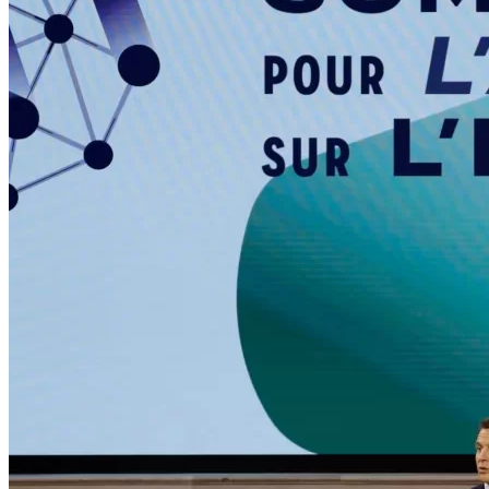
WATHI se dévoile en deux films
Facebook
L’association
Nos partenaires
Twitter
LE DÉBAT
Débat – Entrepreneuriat en Afrique de l’Ouest
LinkedIn
Afrique de l’Ouest – États Unis d’Amérique
Changement climatique 2022
YouTube
Les relations entre l’Afrique de l’Ouest et l’Europe 
Enseignement supérieur 2021