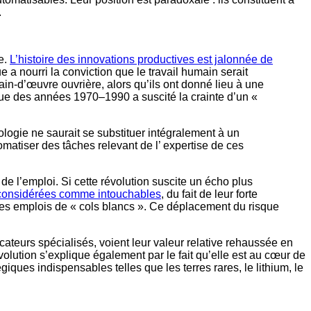
.
e.
L’histoire des innovations productives est jalonnée de
 a nourri la conviction que le travail humain serait
ain-d’œuvre ouvrière, alors qu’ils ont donné lieu à une
ique des années 1970–1990 a suscité la crainte d’un «
ogie ne saurait se substituer intégralement à un
omatiser des tâches relevant de l’ expertise de ces
de l’emploi. Si cette révolution suscite un écho plus
là considérées comme intouchables
, du fait de leur forte
e les emplois de « cols blancs ». Ce déplacement du risque
cateurs spécialisés, voient leur valeur relative rehaussée en
évolution s’explique également par le fait qu’elle est au cœur de
iques indispensables telles que les terres rares, le lithium, le