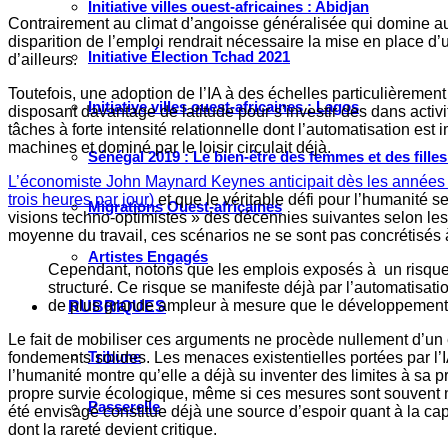
Initiative villes ouest-africaines : Abidjan
Contrairement au climat d’angoisse généralisée qui domine au
disparition de l’emploi rendrait nécessaire la mise en place d
Initiative Élection Tchad 2021
d’ailleurs.
Toutefois, une adoption de l’IA à des échelles particulièrement
Initiative villes ouest-africaines : Lagos
disposant davantage de latitude pour s’investir des dans activ
tâches à forte intensité relationnelle dont l’automatisation est
machines et dominé par le loisir circulait déjà.
Sénégal 2019 : Le bien-être des femmes et des fille
L’économiste John Maynard Keynes anticipait dès les années 19
trois heures par jour)
et que le véritable défi pour l’humanité s
Migrations Ouest-africaines
visions techno-optimistes » des décennies suivantes selon le
moyenne du travail, ces scénarios ne se sont pas concrétisés 
Artistes Engagés
Cependant, notons que les emplois exposés à un risque é
structuré. Ce risque se manifeste déjà par l’automatisat
de plus grande ampleur à mesure que le développement de
RUBRIQUES
Le fait de mobiliser ces arguments ne procède nullement d’un e
Tribune
fondements solides. Les menaces existentielles portées par l’IA 
l’humanité montre qu’elle a déjà su inventer des limites à sa pr
propre survie écologique, même si ces mesures sont souvent non
Passerelle
été envisagé constitue déjà une source d’espoir quant à la ca
dont la rareté devient critique.