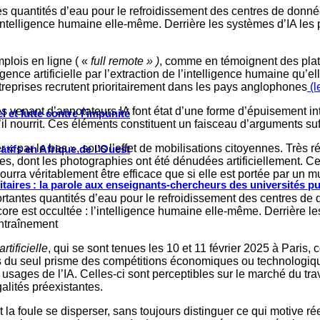
s quantités d’eau pour le refroidissement des centres de donn
’intelligence humaine elle-même. Derrière les systèmes d’IA le
mplois en ligne ( «
full remote » )
, comme en témoignent des plat
telligence artificielle par l’extraction de l’intelligence humaine 
reprises recrutent prioritairement dans les pays anglophones
(l
enant d’annotateurs IA font état d’une forme d’épuisement intel
 et lutte contre l’impunité
l nourrit. Ces éléments constituent un faisceau d’arguments suf
 « par le bas », sous l’effet de mobilisations citoyennes. Très r
tifs en Afrique de l’Ouest
res, dont les photographies ont été dénudées artificiellement. Ce
urra véritablement être efficace que si elle est portée par un mu
ritaires : la parole aux enseignants-chercheurs des universités p
tantes quantités d’eau pour le refroidissement des centres de
re est occultée : l’intelligence humaine elle-même. Derrière le
ntraînement
rtificielle
, qui se sont tenues les 10 et 11 février 2025 à Paris, 
hors du seul prisme des compétitions économiques ou technologiq
usages de l’IA. Celles-ci sont perceptibles sur le marché du trav
alités préexistantes.
ent la foule se disperser, sans toujours distinguer ce qui motive 