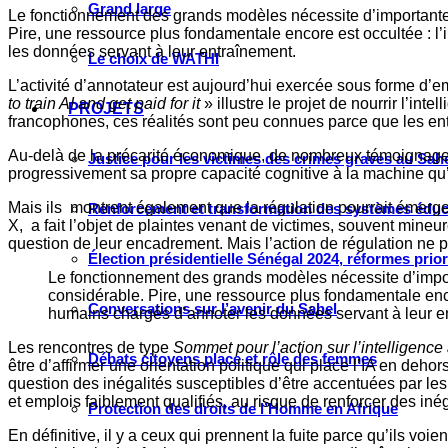
Grand large
Le fonctionnement des grands modèles nécessite d’importante
Pire, une ressource plus fondamentale encore est occultée : l
les données servant à leur entraînement.
Le choix de WATHI
L’activité d’annotateur est aujourd’hui exercée sous forme d’e
to train AI and get paid for it
» illustre le projet de nourrir l’in
PROJETS
francophones, ces réalités sont peu connues parce que les ent
Au-delà de la précarité économique, de nombreux témoignages v
Justice pour les victimes des crimes graves au Sahel
progressivement sa propre capacité cognitive à la machine qu’i
Mais ils montrent également que la régulation pourrait émerger
Renforcement et transformation des systèmes éduca
X, a fait l’objet de plaintes venant de victimes, souvent mineu
question de leur encadrement. Mais l’action de régulation ne po
Élection présidentielle Sénégal 2024, réformes prio
Le fonctionnement des grands modèles nécessite d’impor
considérable. Pire, une ressource plus fondamentale enco
Conversations sur l’avenir du Sahel
humains chargés d’annoter les données servant à leur e
Les rencontres de type
Sommet pour l’action sur l’intelligence a
Débats citoyens place et rôle des femmes
être d’affirmer une orientation politique qui place l’IA en de
question des inégalités susceptibles d’être accentuées par les 
et emplois faiblement qualifiés, au risque de renforcer des inég
Protection des droits de l’Homme en Afrique
En définitive, il y a ceux qui prennent la fuite parce qu’ils voi