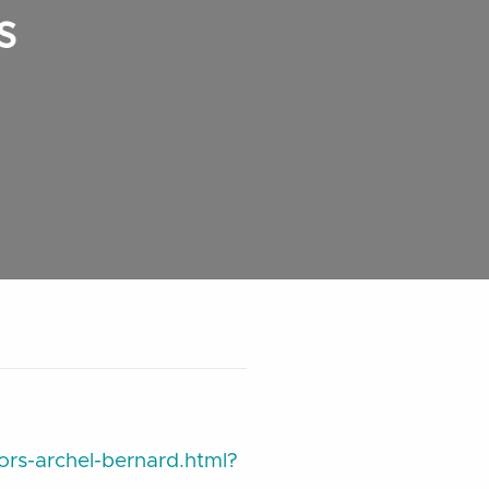
s
ors-archel-bernard.html?