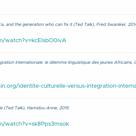
a, and the generation who can fix it (Ted Talk), Fred Swaniker, 201
om/watch?v=kcEIsbO0ivA
tégration Internationale: le dilemme linguistique des jeunes Africains,
.org/identite-culturelle-versus-integration-intern
le (Ted Talk), Hamidou Anne, 2015
om/watch?v=sk8Pps3msok