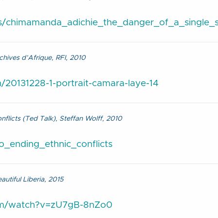
ks/chimamanda_adichie_the_danger_of_a_single_s
chives d’Afrique, RFI, 2010
on/20131228-1-portrait-camara-laye-14
nflicts (Ted Talk), Steffan Wolff, 2010
o_ending_ethnic_conflicts
utiful Liberia, 2015
om/watch?v=zU7gB-8nZo0