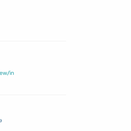
iew/in
9