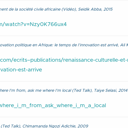
ment de la société civile africaine (Vidéo), Seidik Abba, 2015
om/watch?v=Nzy0K766ux4
ovation politique en Afrique: le temps de l’innovation est arrivé, Ali
com/ecrits–publications/renaissance-culturelle-et-
vation-est-arrive
ere I’m from, ask me where I’m local (Ted Talk), Taiye Selasi, 2014
_where_i_m_from_ask_where_i_m_a_local
ry (Ted Talk), Chimamanda Ngozi Adichie, 2009