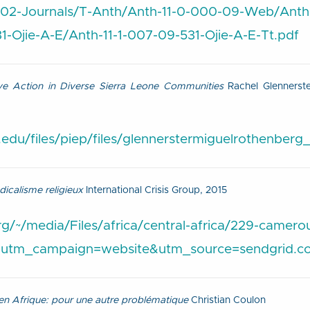
m/02-Journals/T-Anth/Anth-11-0-000-09-Web/Anth-
-Ojie-A-E/Anth-11-1-007-09-531-Ojie-A-E-Tt.pdf
ive Action in Diverse Sierra Leone Communities
Rachel Glennerst
rd.edu/files/piep/files/glennerstermiguelrothenbe
icalisme religieux
International Crisis Group, 2015
rg/~/media/Files/africa/central-africa/229-camer
pdf?utm_campaign=website&utm_source=sendgrid
 en Afrique: pour une autre problématique
Christian Coulon