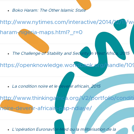
Boko Haram: The Other Islamic State
http://www.nytimes.com/interactive/2014/12/11/w
haram-nigeria-maps.html?_r=0
The Challenge of Stability and Security in West Africa, 2015
https://openknowledge.worldbank.org/handle/1
La condition noire et le devenir africain, 2015
http://www.thinkingafrica.org/V2/portfolio/condit
noire-devenir-africain-pap-ndiaye/
L’opération Euronavfor-Med ou la militarisation de la