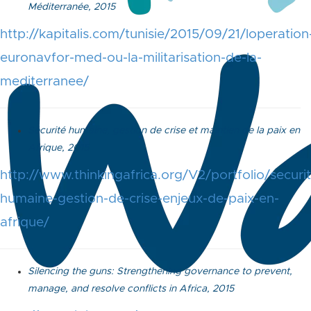
Méditerranée, 2015
http://kapitalis.com/tunisie/2015/09/21/loperation
euronavfor-med-ou-la-militarisation-de-la-
mediterranee/
Sécurité humaine, gestion de crise et maintien de la paix en
Afrique, 2015
http://www.thinkingafrica.org/V2/portfolio/securi
humaine-gestion-de-crise-enjeux-de-paix-en-
afrique/
Silencing the guns: Strengthening governance to prevent,
manage, and resolve conflicts in Africa, 2015