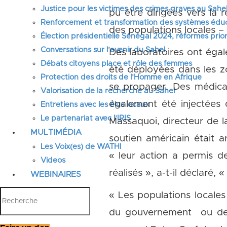
Justice pour les victimes des crimes graves au Sahel
pu être dirigées vers la 
Renforcement et transformation des systèmes éduca
des populations locales – 
Élection présidentielle Sénégal 2024, réformes prior
Conversations sur l’avenir du Sahel
Des laboratoires ont égal
Débats citoyens place et rôle des femmes
été déployées dans les zo
Protection des droits de l’Homme en Afrique
se propager. Des médica
Valorisation de la recherche au Sahel
également été injectées 
Entretiens avec les élus locaux
Le partenariat avec l’IRIS
Massaquoi, directeur de l
MULTIMÉDIA
soutien américain était a
Les Voix(es) de WATHI
« leur action a permis d
Videos
réalisés », a-t-il déclaré,
WEBINAIRES
« Les populations locales 
du gouvernement ou de 