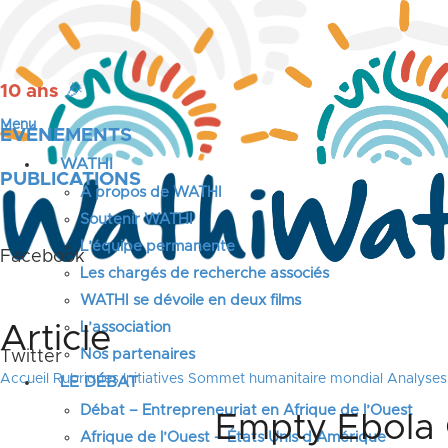
10 ans
🎉
Menu
ÉVÉNEMENTS
WATHI
PUBLICATIONS
A propos de WATHI
Soutenir WATHI
L’équipe permanente
Facebook
Les chargés de recherche associés
WATHI se dévoile en deux films
L’association
Article
Nos partenaires
Twitter
Accueil
Rubriques
Initiatives
Sommet humanitaire mondial
Analyses
LE DÉBAT
Débat – Entrepreneuriat en Afrique de l’Ouest
Empty Ebola C
Afrique de l’Ouest – États Unis d’Amérique