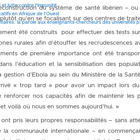
 et lutte contre l’impunité
reconstruction du système de santé libérien – ou
tifs en Afrique de l’Ouest
plutôt qu’en se focalisant sur des centres de trait
itaires : la parole aux enseignants-chercheurs des universités 
ement été construits pour effectuer des tests su
nes rurales afin d’étouffer les recrudescences av
ments de première importance ont été transpor
dans l’éducation et la sensibilisation des popul
a gestion d’Ebola au sein du Ministère de la Santé
rrivé « trop tard » pour avoir un impact lors du
e renforcer nos capacités afin de maintenir les
 « et voilà où nous en sommes aujourd’hui. »
ont pris leurs propres responsabilités – sans atte
la communauté internationale – en commençant