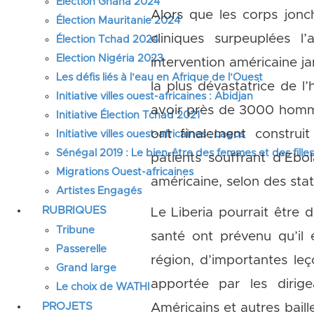
Élection Ghana 2024
Alors que les corps jonc
Élection Mauritanie 2024
cliniques surpeuplées 
Élection Tchad 2024
Election Nigéria 2023
intervention américaine ja
Les défis liés à l’eau en Afrique de l’Ouest
la plus dévastatrice de l
Initiative villes ouest-africaines : Abidjan
avoir près de 3000 homme
Initiative Élection Tchad 2021
ont finalement construi
Initiative villes ouest-africaines : Lagos
Sénégal 2019 : Le bien-être des femmes et des fille
patients souffrant d’Ebo
Migrations Ouest-africaines
américaine, selon des sta
Artistes Engagés
RUBRIQUES
Le Liberia pourrait être 
Tribune
santé ont prévenu qu’il 
Passerelle
région, d’importantes le
Grand large
apportée par les dirigea
Le choix de WATHI
PROJETS
Américains et autres baill