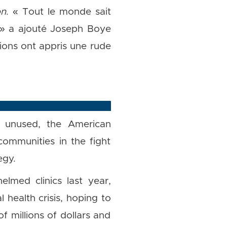
on
. « Tout le monde sait
 » a ajouté Joseph Boye
ions ont appris une rude
y unused, the American
communities in the fight
egy.
elmed clinics last year,
 health crisis, hoping to
f millions of dollars and