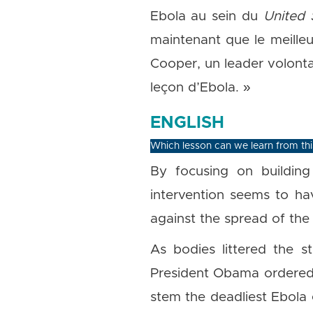
Ebola au sein du
United 
maintenant que le meille
Cooper, un leader volonta
leçon d’Ebola. »
ENGLISH
Which lesson can we learn from thi
By focusing on buildin
intervention seems to ha
against the spread of the
As bodies littered the s
President Obama ordered t
stem the deadliest Ebola 