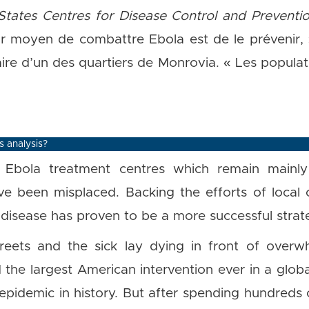
States Centres for Disease Control and Preventi
ur moyen de combattre Ebola est de le prévenir,
ire d’un des quartiers de Monrovia. « Les populat
s analysis?
g Ebola treatment centres which remain mainl
ve been misplaced. Backing the efforts of local 
 disease has proven to be a more successful strat
treets and the sick lay dying in front of overwh
he largest American intervention ever in a global
epidemic in history. But after spending hundreds o