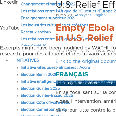
LinkedIn
U.S. Relief E
Changement climatique 2022
Les relations entre l’Afrique de l’Ouest et l’Europe
19 mai 2016
Analyses
,
English
Enseignement supérieur 2021
Les industries culturelles et créatives
Empty Ebola C
YouTube
Réseaux sociaux
in U.S. Relief
Les relations entre l’Afrique de l’Ouest et la Chine
Crise Covid-19
Ces extraits ont pu être modifiés par WATHI. Les
Excerpts might have been modified by WATHI, foo
The New York Times, Apri
Voir tous les débats
originaux pour des citations et des travaux acad
research.
Instagram
INITIATIVES
Link to the original docu
Initiative villes ouest-africaines : Accra
FRANÇAIS
Élection Bénin 2026
Initiative intelligence artificielle en Afrique de l’Oues
Quelle leçon pouvons-nous tirer de
Élection Guinée 2025
En se focalisant sur la c
Élection Guinée-Bissau 2025
vides, l’intervention amé
Élection Côte d’Ivoire 2025
Élection Cameroun 2025
dans leur lutte contre la 