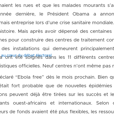
haient les rues et que les malades mourants s’
l’année dernière, le Président Obama a anno
mais entreprise lors d’une crise sanitaire mondial
’histoire. Mais après avoir dépensé des centaines 
s pour construire des centres de traitement cont
t des installations qui demeurent principaleme
s au cœur du débat électoral
la ont été soignés dans les 11 différents centre
tistiques officielles. Neuf centres n’ont même pas
déclaré “Ebola free” dès le mois prochain. Bien q
était fort probable que de nouvelles épidémies
çons peuvent déjà être tirées sur les succès et 
nts ouest-africains et internationaux. Selon c
eurs de fonds avaient été plus flexibles, les ress