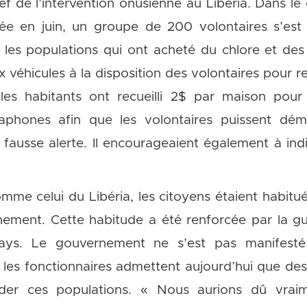
ef de l’intervention onusienne au Libéria. Dans l
hée en juin, un groupe de 200 volontaires s’est
r les populations qui ont acheté du chlore et de
x véhicules à la disposition des volontaires pour r
 les habitants ont recueilli 2$ par maison pou
hones afin que les volontaires puissent déme
e fausse alerte. Il encourageaient également à in
omme celui du Libéria, les citoyens étaient habit
ement. Cette habitude a été renforcée par la gue
ays. Le gouvernement ne s’est pas manifesté
t les fonctionnaires admettent aujourd’hui que des
ider ces populations. « Nous aurions dû vraim