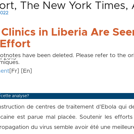
ffort, The New York Times, 
 2022
linics in Liberia Are See
 Effort
 notes de bas et de fin de page ne sont pas repri
tnotes have been deleted. Please refer to the o
l 2015
émiques.
ment
[Fr]
[En]
t
 cette analyse?
onstruction de centres de traitement d’Ebola qui 
ricaine est parue mal placée. Soutenir les effort
propagation du virus semble avoir été une meilleure