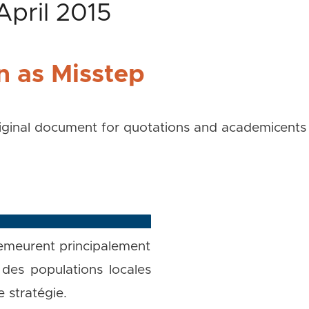
April 2015
n as Misstep
ses. Merci de toujours vous référer aux documents
riginal document for quotations and academic
demeurent principalement
s des populations locales
 stratégie.