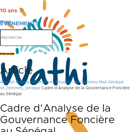
10 ans
🎉
Menu
ÉVÉNEMENTS
PUBLICATIONS
Faire un don
Article
Accueil
Rubriques
Initiatives
Situation des femmes Mali-Sénégal
sit_femmes_senegal
Cadre d’Analyse de la Gouvernance Foncière
au Sénégal
Cadre d’Analyse de la
Gouvernance Foncière
au Sénégal