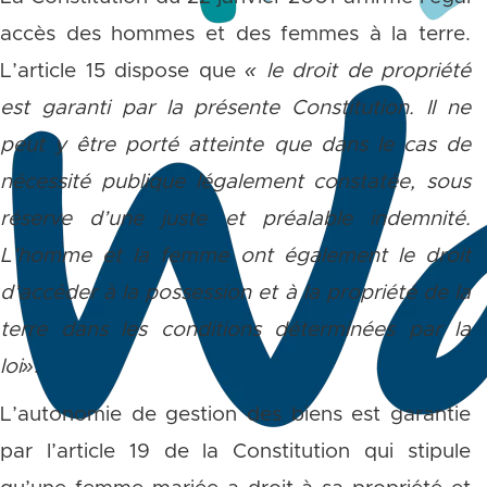
accès des hommes et des femmes à la terre.
L’article 15 dispose que
« le droit de propriété
est garanti par la présente Constitution. Il ne
peut y être porté atteinte que dans le cas de
nécessité publique légalement constatée, sous
réserve d’une juste et préalable indemnité.
L’homme et la femme ont également le droit
d’accéder à la possession et à la propriété de la
terre dans les conditions déterminées par la
loi»
.
L’autonomie de gestion des biens est garantie
par l’article 19 de la Constitution qui stipule