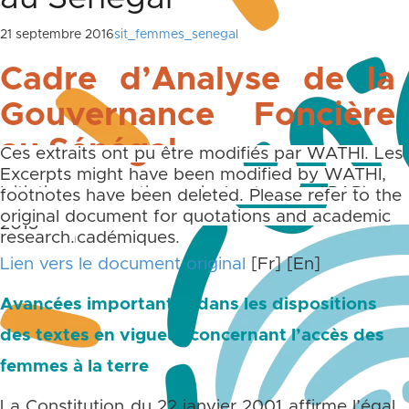
21 septembre 2016
sit_femmes_senegal
Cadre d’Analyse de la
Gouvernance Foncière
au Sénégal
Ces extraits ont pu être modifiés par WATHI. Les
notes de bas et de fin de page ne sont pas
Excerpts might have been modified by WATHI,
Initiative prospective agricole et rurale (IPAR),
reprises. Merci de toujours vous référer aux
footnotes have been deleted. Please refer to the
documents originaux pour des citations et des
original document for quotations and academic
2013
travaux académiques.
research.
Lien vers le document original
[Fr]
[En]
Avancées importantes dans les dispositions
des textes en vigueur concernant l’accès des
femmes à la terre
La Constitution du 22 janvier 2001 affirme l’égal