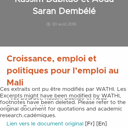
Saran Dembélé
30 août 2016
Croissance, emploi et
politiques pour l’emploi au
Mali
Ces extraits ont pu être modifiés par WATHI. Les
notes de bas et de fin de page ne sont pas
Excerpts might have been modified by WATHI,
Yves Bourdet, Kassim Dabitao et Aoua
reprises. Merci de toujours vous référer aux
footnotes have been deleted. Please refer to the
Saran Dembélé
documents originaux pour des citations et des
original document for quotations and academic
travaux académiques.
research.
Lien vers le document original
[Fr]
[En]