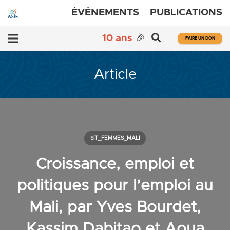
ÉVÉNEMENTS
PUBLICATIONS
10 ans
🎉
FAIRE UN DON
Article
SIT_FEMMES_MALI
Croissance, emploi et
politiques pour l’emploi au
Mali, par Yves Bourdet,
Kassim Dabitao et Aoua