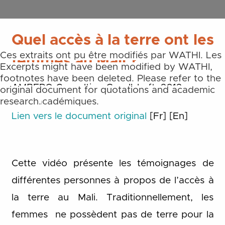
Quel accès à la terre ont les
Ces extraits ont pu être modifiés par WATHI. Les
femmes au Mali ?
notes de bas et de fin de page ne sont pas
Excerpts might have been modified by WATHI,
reprises. Merci de toujours vous référer aux
footnotes have been deleted. Please refer to the
AMBERO Consulting Gesellshaft, 2013
documents originaux pour des citations et des
original document for quotations and academic
travaux académiques.
research.
Lien vers le document original
[Fr]
[En]
Cette vidéo présente les témoignages de
différentes personnes à propos de l’accès à
la terre au Mali. Traditionnellement, les
femmes ne possèdent pas de terre pour la