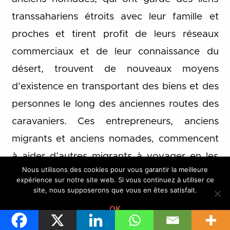
transsahariens étroits avec leur famille et
proches et tirent profit de leurs réseaux
commerciaux et de leur connaissance du
désert, trouvent de nouveaux moyens
d’existence en transportant des biens et des
personnes le long des anciennes routes des
caravaniers. Ces entrepreneurs, anciens
migrants et anciens nomades, commencent
à aider d’autres migrants à voyager en les
Nous utilisons des cookies pour vous garantir la meilleure
transportant dans des camions et des pick-
expérience sur notre site web. Si vous continuez à utiliser ce
site, nous supposerons que vous en êtes satisfait.
ups. C’est ainsi que les Touaregs du Mali et
OK
du Niger, les Toubous du Tchad et les
Zaghawa du Soudan sont devenus les