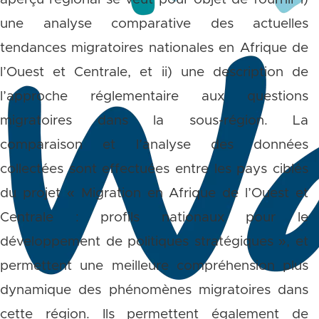
une analyse comparative des actuelles
tendances migratoires nationales en Afrique de
l’Ouest et Centrale, et ii) une description de
l’approche réglementaire aux questions
migratoires dans la sous-région. La
comparaison et l’analyse des données
collectées sont effectuées entre les pays ciblés
du projet « Migration en Afrique de l’Ouest et
Centrale : profils nationaux pour le
développement de politiques stratégiques », et
permettent une meilleure compréhension plus
dynamique des phénomènes migratoires dans
cette région. Ils permettent également de