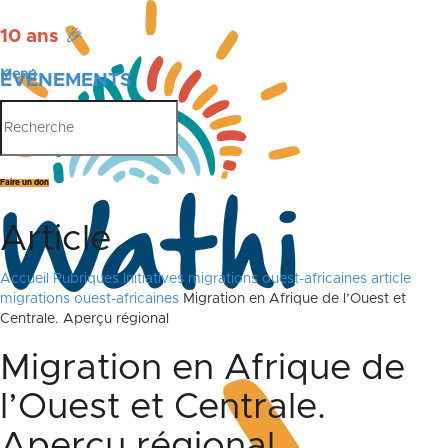
10 ans
🎉
Menu
ÉVÉNEMENTS
PUBLICATIONS
Faire un don
Article
Accueil
Rubriques
Initiatives
migrations ouest-africaines
article
migrations ouest-africaines
Migration en Afrique de l’Ouest et
Centrale. Aperçu régional
Migration en Afrique de
l’Ouest et Centrale.
Aperçu régional