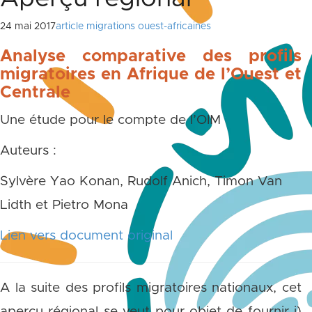
24 mai 2017
article migrations ouest-africaines
Analyse comparative des profils
migratoires en Afrique de l’Ouest et
Centrale
Une étude pour le compte de l’OIM
Auteurs :
Sylvère Yao Konan, Rudolf Anich, Timon Van
Lidth et Pietro Mona
Lien vers document original
A la suite des profils migratoires nationaux, cet
aperçu régional se veut pour objet de fournir i)