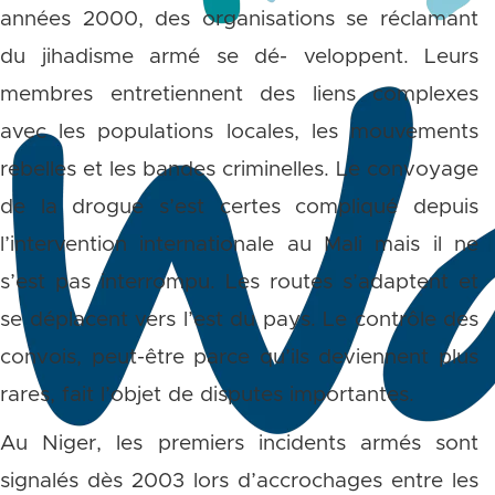
années 2000, des organisations se réclamant
du jihadisme armé se dé- veloppent. Leurs
membres entretiennent des liens complexes
avec les populations locales, les mouvements
rebelles et les bandes criminelles. Le convoyage
de la drogue s’est certes compliqué depuis
l’intervention internationale au Mali mais il ne
s’est pas interrompu. Les routes s’adaptent et
se déplacent vers l’est du pays. Le contrôle des
convois, peut-être parce qu’ils deviennent plus
rares, fait l’objet de disputes importantes.
Au Niger, les premiers incidents armés sont
signalés dès 2003 lors d’accrochages entre les