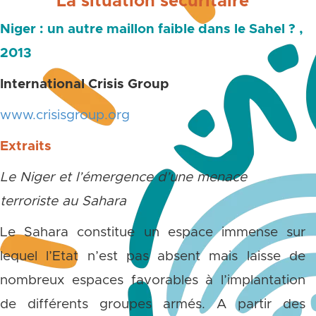
La
situation
sécuritaire
Niger : un autre maillon
faible
dans le Sahel ? ,
2013
International Crisis Group
www.crisisgroup.org
Extraits
Le Niger et l’émergence d’une menace
terroriste au Sahara
Le Sahara constitue un espace immense sur
lequel l’Etat n’est pas absent mais laisse de
nombreux espaces favorables à l’implantation
de différents groupes armés. A partir des