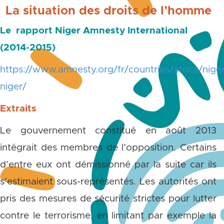
La
situation
des droits de l’homme
Le rapport Niger Amnesty International
(2014-2015)
https://www.amnesty.org/fr/countries/africa/niger
niger/
Extraits
Le gouvernement constitué en août 2013
intégrait des membres de l’opposition. Certains
d’entre eux ont démissionné par la suite car ils
s’estimaient sous-représentés. Les autorités ont
pris des mesures de sécurité strictes pour lutter
contre le terrorisme, en limitant par exemple la