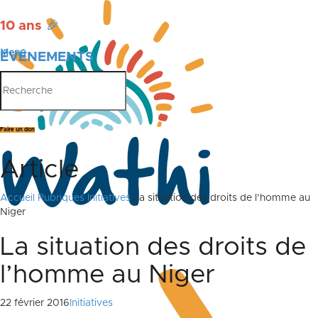
10 ans
🎉
Menu
ÉVÉNEMENTS
PUBLICATIONS
Faire un don
Article
Accueil
Rubriques
Initiatives
La situation des droits de l’homme au
Niger
La situation des droits de
l’homme au Niger
22 février 2016
Initiatives