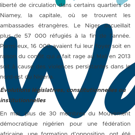
liberté de circulation dans certains quartiers de
Niamey, la capitale, où se trouvent les
ambassades étrangères. Le Niger accueillait
plus de 57 000 réfugiés à la fin de l’année.
Parmi eux, 16 000 avaient fui leur foyer soit en
raison du conflit qui a fait rage au Mali en 2013
soit à cause des violences persistantes dans le
nord-est du Nigeria.
Évolutions législatives, constitutionnelles ou
institutionnelles
En mai, plus de 30 membres du Mouvement
démocratique nigérien pour une fédération
africaine, une formation d’opposition, ont été