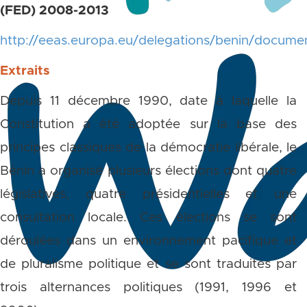
(FED) 2008-2013
http://eeas.europa.eu/delegations/benin/docume
Extraits
Depuis 11 décembre 1990, date à laquelle la
Constitution a été adoptée sur la base des
principes classiques de la démocratie libérale, le
Bénin a organisé plusieurs élections dont quatre
législatives, quatre présidentielles et une
consultation locale. Ces élections se sont
déroulées dans un environnement pacifique et
de pluralisme politique et se sont traduites par
trois alternances politiques (1991, 1996 et