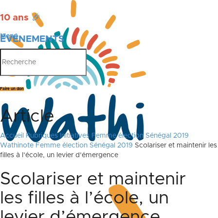
10 ans
🎉
Menu
ÉVÉNEMENTS
PUBLICATIONS
Faire un don
Article
Accueil
Rubriques
Initiatives
Femme élection Sénégal 2019
Wathinote Femme élection Sénégal 2019
Scolariser et maintenir les
filles à l’école, un levier d’émergence
Scolariser et maintenir
les filles à l’école, un
levier d’émergence