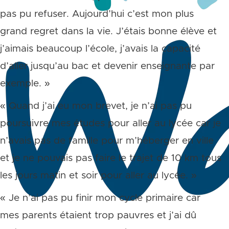
pas pu refuser. Aujourd’hui c’est mon plus
grand regret dans la vie. J’étais bonne élève et
j’aimais beaucoup l’école, j’avais la capacité
d’aller jusqu’au bac et devenir enseignante par
exemple. »
« Quand j’ai eu mon brevet, je n’ai pas pu
poursuivre mes études pour aller au lycée car je
n’avais pas de famille pour m’héberger en ville
et je ne pouvais pas faire le trajet de 10 km tous
les jours matin et soir pour aller au lycée. »
« Je n’ai pas pu finir mon cycle primaire car
mes parents étaient trop pauvres et j’ai dû