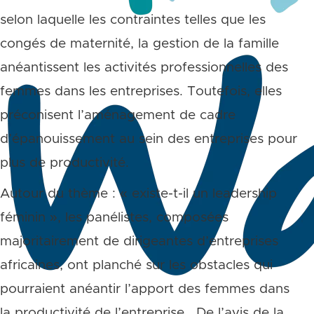
selon laquelle les contraintes telles que les
congés de maternité, la gestion de la famille
anéantissent les activités professionnelles des
femmes dans les entreprises. Toutefois, elles
préconisent l’aménagement de cadre
d’épanouissement au sein des entreprises pour
plus de productivité.
Autour du thème : « existe-t-il un leadership
féminin », les panélistes, composées
majoritairement de dirigeantes d’entreprises
africaines, ont planché sur les obstacles qui
pourraient anéantir l’apport des femmes dans
la productivité de l’entreprise. De l’avis de la