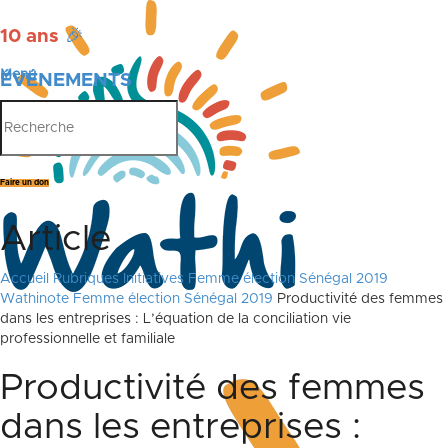
10 ans
🎉
Menu
ÉVÉNEMENTS
PUBLICATIONS
Faire un don
Article
Accueil
Rubriques
Initiatives
Femme élection Sénégal 2019
Wathinote Femme élection Sénégal 2019
Productivité des femmes
dans les entreprises : L’équation de la conciliation vie
professionnelle et familiale
Productivité des femmes
dans les entreprises :