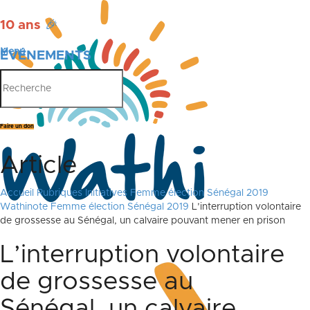
10 ans
🎉
Menu
ÉVÉNEMENTS
PUBLICATIONS
Faire un don
Article
Accueil
Rubriques
Initiatives
Femme élection Sénégal 2019
Wathinote Femme élection Sénégal 2019
L’interruption volontaire
de grossesse au Sénégal, un calvaire pouvant mener en prison
L’interruption volontaire
de grossesse au
Sénégal, un calvaire