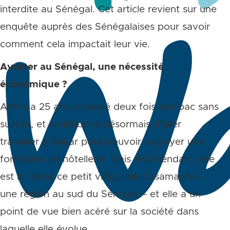
interdite au Sénégal. Cet article revient sur une
enquête auprès des Sénégalaises pour savoir
comment cela impactait leur vie.
Avorter au Sénégal, une nécessité
économique ?
Amira a 25 ans, a passé deux fois son bac sans
succès, et ambitionne désormais d’aller
travailler à Dakar pour pouvoir se payer une
formation en hôtellerie. Mais en attendant, elle
est ici, dans ce petit village de Casamance –
une région au sud du Sénégal – et elle a un
point de vue bien acéré sur la société dans
laquelle elle évolue.