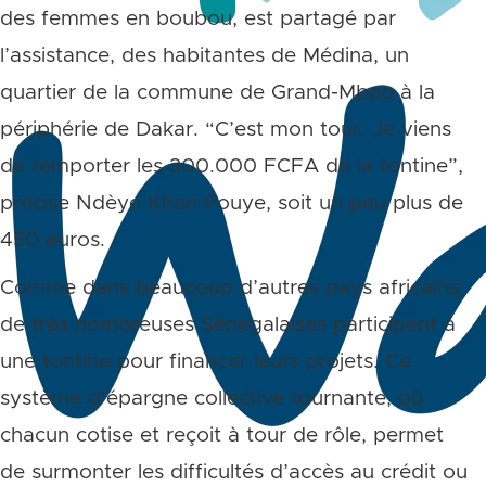
des femmes en boubou, est partagé par
l’assistance, des habitantes de Médina, un
quartier de la commune de Grand-Mbao à la
périphérie de Dakar. “C’est mon tour. Je viens
de remporter les 300.000 FCFA de la tontine”,
précise Ndèye Khari Pouye, soit un peu plus de
450 euros.
Comme dans beaucoup d’autres pays africains,
de très nombreuses Sénégalaises participent à
une tontine pour financer leurs projets. Ce
système d’épargne collective tournante, où
chacun cotise et reçoit à tour de rôle, permet
de surmonter les difficultés d’accès au crédit ou