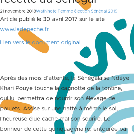
21 novembre 2018
Wathinote Femme élection Sénégal 2019
Article publié le 30 avril 2017 sur le site
www.ladepeche.fr
Lien vers le document original
Après des mois d’attente, la Sénégalaise Ndèye
Khari Pouye touche la cagnotte de la tontine,
qui lui permettra de nourrir son élevage de
poulets. Assise sur une natte à même le sol,
l’heureuse élue cache mal son sourire. Le
bonheur de cette quinquagénaire, entourée par