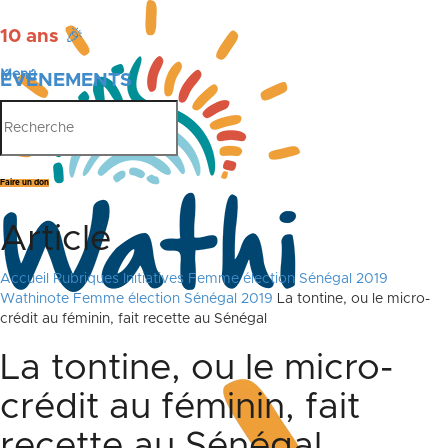
10 ans
🎉
Menu
ÉVÉNEMENTS
PUBLICATIONS
Faire un don
Article
Accueil
Rubriques
Initiatives
Femme élection Sénégal 2019
Wathinote Femme élection Sénégal 2019
La tontine, ou le micro-
crédit au féminin, fait recette au Sénégal
La tontine, ou le micro-
crédit au féminin, fait
recette au Sénégal