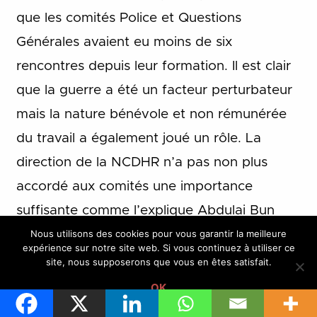
que les comités Police et Questions
Générales avaient eu moins de six
rencontres depuis leur formation. Il est clair
que la guerre a été un facteur perturbateur
mais la nature bénévole et non rémunérée
du travail a également joué un rôle. La
direction de la NCDHR n’a pas non plus
accordé aux comités une importance
suffisante comme l’explique Abdulai Bun
Nous utilisons des cookies pour vous garantir la meilleure
Wai, militant d’une organisation nationale,
expérience sur notre site web. Si vous continuez à utiliser ce
Prisons Watch :
site, nous supposerons que vous en êtes satisfait.
OK
Au début, j’étais très optimiste, je me sentais