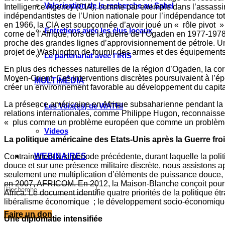
Valorisation de la recherche au Sahel
Intelligence Agency (CIA), comme par exemple dans l’assass
indépendantistes de l’Union nationale pour l’indépendance tot
en 1966, la CIA est soupçonnée d’avoir joué un « rôle pivot » 
Entretiens avec les élus locaux
corne de l’Afrique, lors de la guerre de l’Ogaden en 1977-1978 
proche des grandes lignes d’approvisionnement de pétrole. Un
projet de Washington de fournir des armes et des équipements m
Le partenariat avec l’IRIS
En plus des richesses naturelles de la région d’Ogaden, la cor
Moyen-Orient. Ces interventions discrètes poursuivaient à l’ép
MULTIMÉDIA
créer un environnement favorable au développement du capitali
La présence américaine en Afrique subsaharienne pendant la Gue
Les Voix(es) de WATHI
relations internationales, comme Philippe Hugon, reconnaissen
« plus comme un problème européen que comme un problème
Videos
La politique américaine des Etats-Unis après la Guerre froid
WEBINAIRES
Contrairement à la période précédente, durant laquelle la politi
douce et sur une présence militaire discrète, nous assistons ap
seulement une multiplication d’éléments de puissance douce, 
en 2007, AFRICOM. En 2012, la Maison-Blanche conçoit pour la 
Africa. Le document identifie quatre priorités de la politique ét
libéralisme économique ; le développement socio-économiqu
Faire un don
Une diplomatie intensifiée