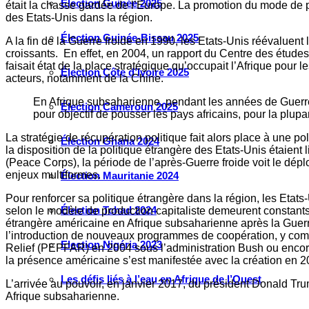
Élection Guinée 2025
était la chasse gardée de l’Europe. La promotion du mode de 
des Etats-Unis dans la région.
Élection Guinée-Bissau 2025
A la fin de la Guerre froide en 1990, les Etats-Unis réévaluent
croissants. En effet, en 2004, un rapport du Centre des études
faisait état de la place stratégique qu’occupait l’Afrique pour
Élection Côte d’Ivoire 2025
acteurs, notamment de la Chine.
En Afrique subsaharienne, pendant les années de Guerre f
Élection Cameroun 2025
pour objectif de pousser les pays africains, pour la plu
La stratégie de récupération politique fait alors place à une p
Élection Ghana 2024
la disposition de la politique étrangère des Etats-Unis étaien
(Peace Corps), la période de l’après-Guerre froide voit le dép
enjeux multiformes.
Élection Mauritanie 2024
Pour renforcer sa politique étrangère dans la région, les Etat
Élection Tchad 2024
selon le modèle de production capitaliste demeurent constants,
étrangère américaine en Afrique subsaharienne après la Guerre 
l’introduction de nouveaux programmes de coopération, y comp
Election Nigéria 2023
Relief (PEPFAR) en 2004 sous l’administration Bush ou encore 
la présence américaine s’est manifestée avec la création e
Les défis liés à l’eau en Afrique de l’Ouest
L’arrivée au pouvoir, en janvier 2017, du président Donald Tru
Afrique subsaharienne.