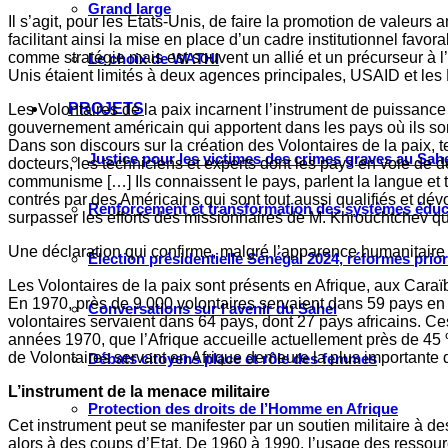
Grand large
Il s’agit, pour les Etats-Unis, de faire la promotion de valeur
facilitant ainsi la mise en place d’un cadre institutionnel fav
comme stratégie mais est souvent un allié et un précurseur à l’
Le choix de WATHI
Unis étaient limités à deux agences principales, USAID et le
PROJETS
Les Volontaires de la paix incarnent l’instrument de puissance
gouvernement américain qui apportent dans les pays où ils sont
Dans son discours sur la création des Volontaires de la paix,
Justice pour les victimes des crimes graves au Sahel
docteurs, les techniciens et experts dont les pays en voie d
communisme […] Ils connaissent le pays, parlent la langue et 
contrés par des Américains qui sont tout aussi qualifiés et d
Renforcement et transformation des systèmes éduca
surpasser les efforts des missionnaires de M. Khrouchtchev qui 
Une déclaration qui confirme, malgré l’apparence humanitaire q
Élection présidentielle Sénégal 2024, réformes prio
Les Volontaires de la paix sont présents en Afrique, aux Caraï
En 1970, près de 9 000 volontaires servaient dans 59 pays en
Conversations sur l’avenir du Sahel
volontaires servaient dans 64 pays, dont 27 pays africains. C
années 1970, que l’Afrique accueille actuellement près de 45 % 
de Volontaires servant en Afrique demeure la plus importante d
Débats citoyens place et rôle des femmes
L’instrument de la menace militaire
Protection des droits de l’Homme en Afrique
Cet instrument peut se manifester par un soutien militaire à d
alors à des coups d’Etat. De 1960 à 1990, l’usage des ressourc