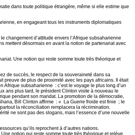
matie dans toute politique étrangère, même si elle estime que
arienne, en engageant tous les instruments diplomatiques
n, le changement d’attitude envers l’Afrique subsaharienne
ns mettent désormais en avant la notion de partenariat avec
ariat. Une notion qui reste somme toute très théorique et
ssez de succès, le respect de la souveraineté dans sa
 preuve de plus de proximité avec les pays africains. Il était
n Afrique subsaharienne : c’est le voyage le plus long d’un
x ans plus tard, le président Clinton visite à nouveau le
l’Afrique pendant son mandat. La promotion de la démocratie,
na, Bill Clinton affirme : « La Guerre froide est finie ; le
partout la réconciliation remplacera la récrimination.
spérité ne sont pas des slogans, mais l’essence d’une nouvelle
essources qu’ils reprochent à d’autres nations.
 Une notion qui reste somme toute très théorique et relève