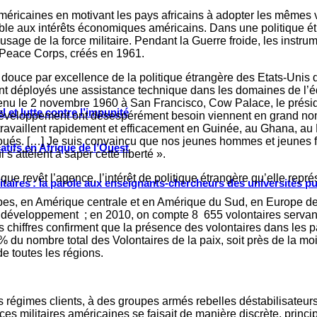
s américaines en motivant les pays africains à adopter les mêmes 
orable aux intérêts économiques américains. Dans une politique é
usage de la force militaire. Pendant la Guerre froide, les instr
s Peace Corps, créés en 1961.
 douce par excellence de la politique étrangère des Etats-Unis d
 déployés une assistance technique dans les domaines de l’éduca
 tenu le 2 novembre 1960 à San Francisco, Cow Palace, le présid
 et lutte contre l’impunité
e développement ont désespérément besoin viennent en grand no
travaillent rapidement et efficacement en Guinée, au Ghana, au 
évoués. […] Je suis convaincu que nos jeunes hommes et jeunes 
tifs en Afrique de l’Ouest
s’attèlent à saper cette liberté ».
ue revêt l’agence, l’intérêt de politique étrangère qu’elle repr
ritaires : la parole aux enseignants-chercheurs des universités p
bes, en Amérique centrale et en Amérique du Sud, en Europe de l
 développement ; en 2010, on compte 8 655 volontaires servant 
es chiffres confirment que la présence des volontaires dans les
du nombre total des Volontaires de la paix, soit près de la moit
e toutes les régions.
es régimes clients, à des groupes armés rebelles déstabilisateu
es militaires américaines se faisait de manière discrète, princi