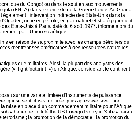
mocratique du Congo) ou dans le soutien aux mouvements
’Angola (FNLA) dans le contexte de la Guerre froide. Au Ghana,
 également l’intervention indirecte des Etats-Unis dans la
é d’Ogaden, riche en pétrole, en gaz naturel et stratégiquement
es Etats-Unis à Paris, daté du 6 août 1977, informe alors du
airement par l’Union soviétique.
-Unis en raison de sa proximité avec les champs pétroliers du
accès d’entreprises américaines à des ressources naturelles,
iques que militaires. Ainsi, la plupart des analystes des
e (« light footprint ») en Afrique, considérant le continent
eposait sur une variété limitée d’instruments de puissance
re, qui se veut plus structurée, plus agressive, avec non
 la mise en place d’un commandement militaire pour l’Afrique
 subsaharienne intitulé the US Foreign Policy in Sub-saharan
 le terrorisme ; la promotion de la démocratie ; la promotion du