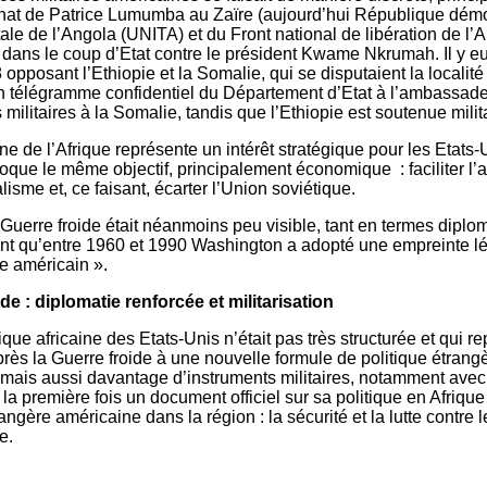
inat de Patrice Lumumba au Zaïre (aujourd’hui République dé
ale de l’Angola (UNITA) et du Front national de libération de l
dans le coup d’Etat contre le président Kwame Nkrumah. Il y eut
opposant l’Ethiopie et la Somalie, qui se disputaient la localit
 télégramme confidentiel du Département d’Etat à l’ambassade d
ilitaires à la Somalie, tandis que l’Ethiopie est soutenue milit
ne de l’Afrique représente un intérêt stratégique pour les Etats
oque le même objectif, principalement économique : faciliter l’
sme et, ce faisant, écarter l’Union soviétique.
rre froide était néanmoins peu visible, tant en termes diplomat
t qu’entre 1960 et 1990 Washington a adopté une empreinte légèr
 américain ».
e : diplomatie renforcée et militarisation
que africaine des Etats-Unis n’était pas très structurée et qui r
rès la Guerre froide à une nouvelle formule de politique étrangè
mais aussi davantage d’instruments militaires, notamment avec
première fois un document officiel sur sa politique en Afrique
rangère américaine dans la région : la sécurité et la lutte contre
e.