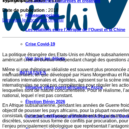
Instagram
Type de publication
: Étude
Les industries culturelles et créatives
Date de publication
: 2018
Réseaux sociaux
Lien vers le document original
Les relations entre l’Afrique de l’Ouest et la Chine
Crise Covid-19
La politique étrangère des Etats-Unis en Afrique subsaharien
Voir tous les débats
américain crée un bureau indépendant chargé des questions afri
Même si une rhétorique idéaliste est souvent plus prononcée av
INITIATIVES
internationales, tel que développé par Hans Morgenthau et Ray
relations internationales et, égoïstes, agissent sur la scène int
internationales ne sont pas compétentes pour réguler les action
Initiative villes ouest-africaines : Accra
lesquelles sont de nature concurrentielle. Pour le réalisme, l’a
national, lequel n’est pas constant.
Élection Bénin 2026
En Afrique subsaharienne, pendant les années de Guerre froide,
objectif de pousser les pays africains, pour la plupart nouvel
consistait, d’une part, en l’usage d’instruments de puissance d
Initiative intelligence artificielle en Afrique de l’Oues
discrètes, souvent sous forme de conflits par procuration, pour
l’enjeu principalement idéologique que représentait l’antago