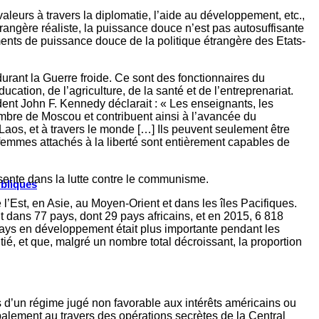
valeurs à travers la diplomatie, l’aide au développement, etc.,
trangère réaliste, la puissance douce n’est pas autosuffisante
uments de puissance douce de la politique étrangère des Etats-
urant la Guerre froide. Ce sont des fonctionnaires du
tion, de l’agriculture, de la santé et de l’entreprenariat.
ent John F. Kennedy déclarait : « Les enseignants, les
mbre de Moscou et contribuent ainsi à l’avancée du
Laos, et à travers le monde […] Ils peuvent seulement être
femmes attachés à la liberté sont entièrement capables de
ésente dans la lutte contre le communisme.
ubliques
’Est, en Asie, au Moyen-Orient et dans les îles Pacifiques.
dans 77 pays, dont 29 pays africains, et en 2015, 6 818
 pays en développement était plus importante pendant les
ié, et que, malgré un nombre total décroissant, la proportion
rs d’un régime jugé non favorable aux intérêts américains ou
palement au travers des opérations secrètes de la Central