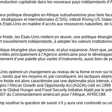
production capitaliste dans les nouveaux pays indépendants d’A
 leur politique étrangère en Afrique subsaharienne pour faire fa
 stratégiques et internationales (CSIS), intitulé Rising US Stak
 les Etats-Unis en matière d’accès aux ressources naturelles, de 
roide, les Etats-Unis mettent en œuvre, une politique étrangère 
part nouvellement indépendants, à adopter les valeurs institutio
olitique étrangère plus agressive, et plus expansive. Alors que,
t limités principalement à l’Agence américaine pour le développe
loiement d’une palette plus variée d’instruments, aussi bien de 
s-Unis opèrent un changement au niveau de la forme et non sur le
 tandis que les moyens et, par conséquent, les tactiques déploy
froide est alors caractérisée par une diplomatie plus intense, 
ris l’African Growth and Opportunity Act (AGOA) créé en 1999 s
le Global Hunger and Food Security Initiative établi par le pr
n 2007 du Commandement américain pour l’Afrique, AFRICOM.
mp soulève la question de savoir s’il y aura une continuité ou u