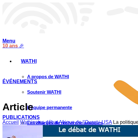
Menu
10 ans
🎉
WATHI
A propos de WATHI
ÉVÉNEMENTS
Soutenir WATHI
Article
L’équipe permanente
PUBLICATIONS
Accueil
Wathinotes débat Afrique de l'Ouest - USA
La politiqu
Les chargés de recherche associés