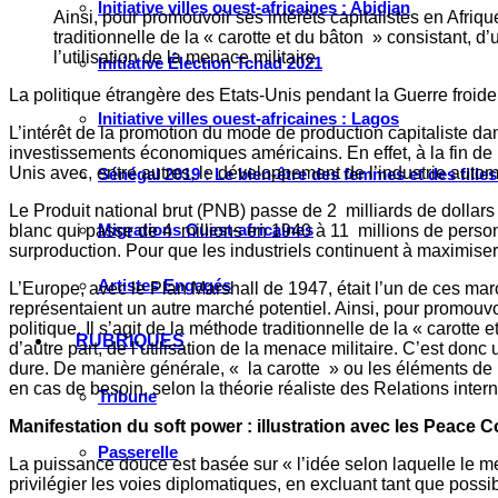
Initiative villes ouest-africaines : Abidjan
Ainsi, pour promouvoir ses intérêts capitalistes en Afri
traditionnelle de la « carotte et du bâton » consistant, 
l’utilisation de la menace militaire
Initiative Élection Tchad 2021
La politique étrangère des Etats-Unis pendant la Guerre froide
Initiative villes ouest-africaines : Lagos
L’intérêt de la promotion du mode de production capitaliste dan
investissements économiques américains. En effet, à la fin de
Unis avec, entre autres, le développement de l’industrie autom
Sénégal 2019 : Le bien-être des femmes et des fille
Le Produit national brut (PNB) passe de 2 milliards de dollar
Migrations Ouest-africaines
blanc qui passe de 4 millions en 1940 à 11 millions de perso
surproduction. Pour que les industriels continuent à maximiser
Artistes Engagés
L’Europe, avec le Plan Marshall de 1947, était l’un de ces m
représentaient un autre marché potentiel. Ainsi, pour promouv
politique. Il s’agit de la méthode traditionnelle de la « carot
RUBRIQUES
d’autre part, de l’utilisation de la menace militaire. C’est 
dure. De manière générale, « la carotte » ou les éléments de p
en cas de besoin, selon la théorie réaliste des Relations inter
Tribune
Manifestation du soft power : illustration avec les Peace C
Passerelle
La puissance douce est basée sur « l’idée selon laquelle le me
privilégier les voies diplomatiques, en excluant tant que possibl