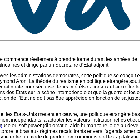
ne commence réellement à prendre forme durant les années de la
caines et dirigé par un Secrétaire d’Etat adjoint.
ec les administrations démocrates, cette politique se conçoit e
mond Aron. La théorie du réalisme en politique étrangère soutie
ernationale pour sécuriser leurs intérêts nationaux et accroître l
s des Etats sur la scène internationale et que la guerre et les c
ction de l’Etat ne doit pas être appréciée en fonction de sa juste
 les Etats-Unis mettent en œuvre, une politique étrangère basée
lement indépendants, à adopter les valeurs institutionnelles et
ouce ou soft power (diplomatie, aide humanitaire, aide au dévelo
t
 tordre le bras aux régimes récalcitrants envers l’agenda améric
nisme entre un mode de production communiste et le capitalisme 