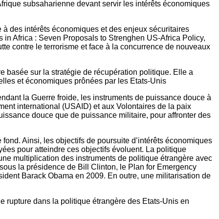
frique subsaharienne devant servir les intérêts économiques
ce à des intérêts économiques et des enjeux sécuritaires
es in Africa : Seven Proposals to Strenghen US-Africa Policy,
lutte contre le terrorisme et face à la concurrence de nouveaux
basée sur la stratégie de récupération politique. Elle a
nnelles et économiques prônées par les Etats-Unis
 pendant la Guerre froide, les instruments de puissance douce à
ment international (USAID) et aux Volontaires de la paix
puissance douce que de puissance militaire, pour affronter des
 fond. Ainsi, les objectifs de poursuite d’intérêts économiques
ées pour atteindre ces objectifs évoluent. La politique
une multiplication des instruments de politique étrangère avec
ous la présidence de Bill Clinton, le Plan for Emergency
ésident Barack Obama en 2009. En outre, une militarisation de
ne rupture dans la politique étrangère des Etats-Unis en