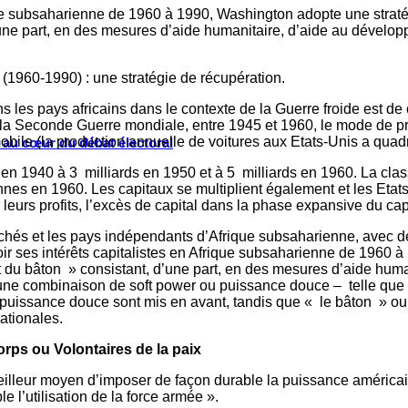
que subsaharienne de 1960 à 1990, Washington adopte une stratégi
d’une part, en des mesures d’aide humanitaire, d’aide au dévelop
 (1960-1990) : une stratégie de récupération.
s les pays africains dans le contexte de la Guerre froide est de 
 la Seconde Guerre mondiale, entre 1945 et 1960, le mode de pr
obile (la production annuelle de voitures aux Etats-Unis a quad
s au cœur du débat électoral
s en 1940 à 3 milliards en 1950 et à 5 milliards en 1960. La c
nnes en 1960. Les capitaux se multiplient également et les Eta
 leurs profits, l’excès de capital dans la phase expansive du ca
archés et les pays indépendants d’Afrique subsaharienne, avec 
oir ses intérêts capitalistes en Afrique subsaharienne de 1960 
te et du bâton » consistant, d’une part, en des mesures d’aide hu
donc une combinaison de soft power ou puissance douce – telle q
uissance douce sont mis en avant, tandis que « le bâton » ou la
nationales.
orps ou Volontaires de la paix
illeur moyen d’imposer de façon durable la puissance américaine 
e l’utilisation de la force armée ».