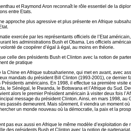
genthau et Raymond Aron reconnaît le rôle essentiel de la diplo
ions entre Etats.
une approche plus agressive et plus présente en Afrique subsah
Etat.
matie exercée par les représentants officiels de l’Etat américai
durant les administrations Bush et Obama. Les officiels américai
e volonté de coopérer d’égal à égal, au moins en théorie.
 celle des présidents Bush et Clinton avec la notion de parten
ent de pratique
e de la Chine en Afrique subsaharienne, qui met en avant, avec a
ux mandats du président Bill Clinton (1993-2001), ce dernier fait
Présidents américains. En 1998, il effectue sa première visite e
anda, le Sénégal, le Rwanda, le Botswana et l’Afrique du Sud. Deu
devient alors le premier Président américain à visiter deux fois 
ncipal message du président Clinton. Ainsi, en mars 1998, au Gha
roubles passés demeurent. Mais sûrement, il viendra un moment où 
rechercher un monde nouveau où la démocratie, la paix et la pro
ent pas eux aussi en Afrique le même modèle d’exploitation de r
e des présidents Bush et Clinton avec la notion de partenariat.