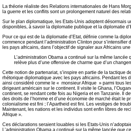
La théorie réaliste des Relations internationales de Hans Mor
la guerre et les conflits sont un prolongement naturel des relat
Sur le plan diplomatique, les Etats-Unis adoptent désormais 
disponibles, à savoir la diplomatie publique et la diplomatie d’
Pour ce qui est de la diplomatie d’Etat, définie comme la diplo
commence pendant l’administration Clinton pour s’intensifier 
les pays africains, dans l’objectif de signaler aux Africains un
L’administration Obama a continué sur la même lancée que
relève plus d’une offensive de charme que d’un changem
Cette notion de partenariat, s’inspire en partie de la tactiqu
rhétorique diplomatique avec les pays africains. Pendant les de
ainsi considéré comme le « monsieur Afrique » parmi tous les 
dirigeant américain sur le continent. Il visite le Ghana, l’Oug
continent, se rendant cette fois au Nigeria et en Tanzanie. Il 
des droits de l’homme et d’une économie de marché était le pri
colonialisme est fini ; l’Apartheid est fini. Les vestiges de t
Maintenant, les nations et les individus sont enfin libres de 
Afrique ».
Ces déclarations seraient louables si les Etats-Unis n’adoptai
L’administration Obama a continué sur la même lancée que cell