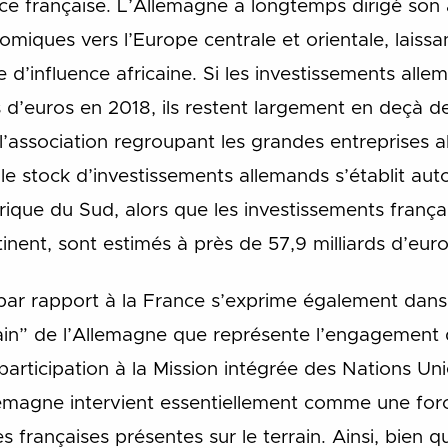
ce française. L’Allemagne a longtemps dirigé son 
miques vers l’Europe centrale et orientale, laissan
e d’influence africaine. Si les investissements alle
s d’euros en 2018, ils restent largement en deçà d
, l’association regroupant les grandes entreprises
 le stock d’investissements allemands s’établit auto
ique du Sud, alors que les investissements français
inent, sont estimés à près de 57,9 milliards d’euro
 par rapport à la France s’exprime également dans 
cain” de l’Allemagne que représente l’engagement
rticipation à la Mission intégrée des Nations Unie
emagne intervient essentiellement comme une forc
s françaises présentes sur le terrain. Ainsi, bien q