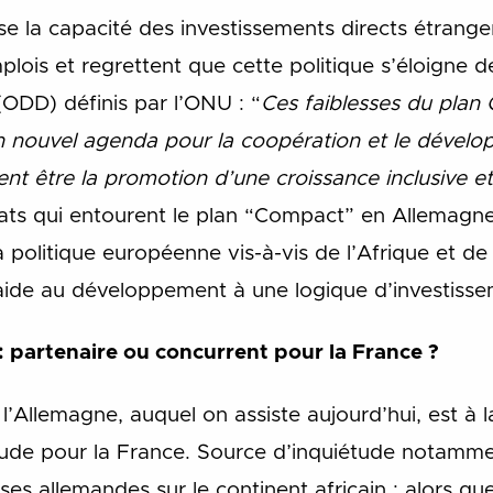
use la capacité des investissements directs étran
plois et regrettent que cette politique s’éloigne d
ODD) définis par l’ONU : “
Ces faiblesses du plan
’un nouvel agenda pour la coopération et le dévelo
t être la promotion d’une croissance inclusive et 
ats qui entourent le plan “Compact” en Allemagne
olitique européenne vis-à-vis de l’Afrique et de l
d’aide au développement à une logique d’investiss
: partenaire ou concurrent pour la France ?
 l’Allemagne, auquel on assiste aujourd’hui, est à l
ude pour la France. Source d’inquiétude notammen
es allemandes sur le continent africain : alors que