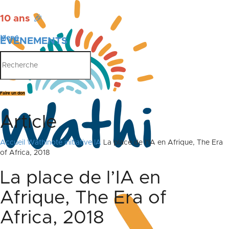
10 ans
🎉
Menu
ÉVÉNEMENTS
PUBLICATIONS
Faire un don
Article
Accueil
Wathinote initiative IA
La place de l’IA en Afrique, The Era
of Africa, 2018
La place de l’IA en
Afrique, The Era of
Africa, 2018