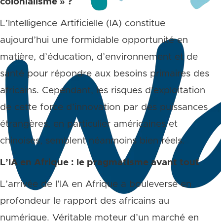
colonialisme » ?
L’Intelligence Artificielle (IA) constitue
aujourd’hui une formidable opportunité en
matière, d’éducation, d’environnement et de
santé pour répondre aux besoins primaires des
africains. Cependant, les risques d’exploitation
de cette force d’innovation par des puissances
étrangères, en particulier américaines et
chinoises, semblent néanmoins bien réels.
L’IA en Afrique : le pragmatisme avant tout
L’arrivée de l’IA en Afrique a bouleversé en
profondeur le rapport des africains au
numérique. Véritable moteur d’un marché en