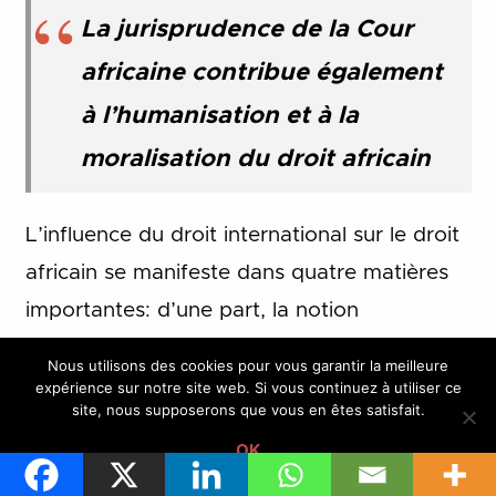
La jurisprudence de la Cour
africaine contribue également
à l’humanisation et à la
moralisation du droit africain
L’influence du droit international sur le droit
africain se manifeste dans quatre matières
importantes: d’une part, la notion
d’organisation internationale et la
Nous utilisons des cookies pour vous garantir la meilleure
responsabilité internationale de l’État, et
expérience sur notre site web. Si vous continuez à utiliser ce
site, nous supposerons que vous en êtes satisfait.
d’autre part, l’institution d’un organe
OK
électoral indépendant et impartial et les