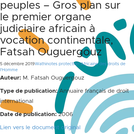
peuples – Gros plan sur
le premier organe
judiciaire africain à
vocation continentale,
Fatsah Ouguergouz
5 décembre 2019
Wathinotes protection Africaine des droits de
l'Homme
Auteur:
M. Fatsah Ouguergouz
Type de publication:
Annuaire français de droit
international
Date de publication:
2006
Lien vers le document original