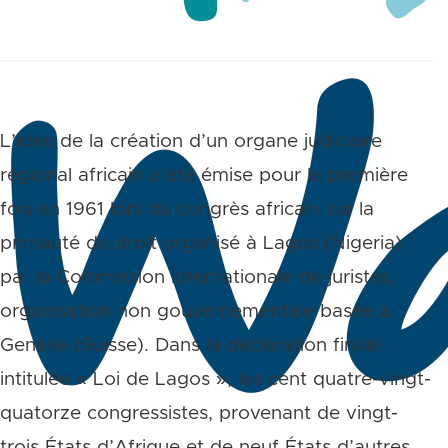
L’idée de la création d’un organe judiciaire
régional africain a été émise pour la première
fois en 1961 lors du congrès africain sur la
primauté du droit organisé à Lagos (Nigeria)
par la Commission internationale de juristes,
organisation non gouvernementale basée à
Genève (Suisse). Dans la déclaration finale
intitulée « Loi de Lagos », les cent quatre-vingt-
quatorze congressistes, provenant de vingt-
trois États d’Afrique et de neuf États d’autres