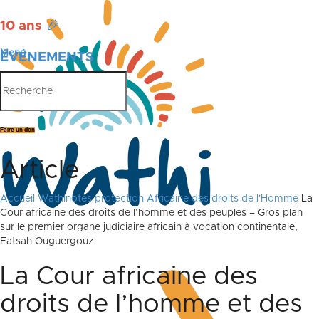
10 ans
🎉
Menu
ÉVÉNEMENTS
PUBLICATIONS
Faire un don
Article
Accueil
Wathinotes protection Africaine des droits de l'Homme
La
Cour africaine des droits de l’homme et des peuples – Gros plan
sur le premier organe judiciaire africain à vocation continentale,
Fatsah Ouguergouz
La Cour africaine des
droits de l’homme et des