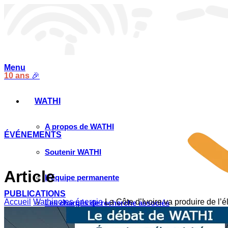
Menu
10 ans
🎉
WATHI
A propos de WATHI
ÉVÉNEMENTS
Soutenir WATHI
Article
L’équipe permanente
PUBLICATIONS
Accueil
Wathinotes énergie
La Côte d’Ivoire va produire de l’é
Les chargés de recherche associés