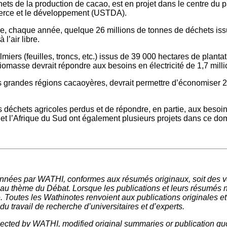
ets de la production de cacao, est en projet dans le centre du p
mmerce et le développement (USTDA).
e, chaque année, quelque 26 millions de tonnes de déchets issu
l’air libre.
iers (feuilles, troncs, etc.) issus de 39 000 hectares de plantat
 biomasse devrait répondre aux besoins en électricité de 1,7 mil
des grandes régions cacaoyères, devrait permettre d’économiser
déchets agricoles perdus et de répondre, en partie, aux besoins 
et l’Afrique du Sud ont également plusieurs projets dans ce dom
nnées par WATHI, conformes aux résumés originaux, soit des ve
 au thème du Débat. Lorsque les publications et leurs résumés 
e. Toutes les Wathinotes renvoient aux publications originales e
u travail de recherche d’universitaires et d’experts.
elected by WATHI, modified original summaries or publication quo