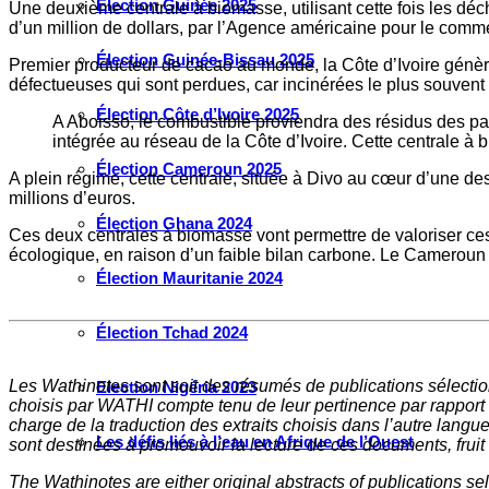
Élection Guinée 2025
Une deuxième centrale à biomasse, utilisant cette fois les déch
d’un million de dollars, par l’Agence américaine pour le co
Élection Guinée-Bissau 2025
Premier producteur de cacao au monde, la Côte d’Ivoire génèr
défectueuses qui sont perdues, car incinérées le plus souvent à 
Élection Côte d’Ivoire 2025
A Aboisso, le combustible proviendra des résidus des palm
intégrée au réseau de la Côte d’Ivoire. Cette centrale à
Élection Cameroun 2025
A plein régime, cette centrale, située à Divo au cœur d’une 
millions d’euros.
Élection Ghana 2024
Ces deux centrales à biomasse vont permettre de valoriser ces 
écologique, en raison d’un faible bilan carbone. Le Cameroun 
Élection Mauritanie 2024
Élection Tchad 2024
Les Wathinotes sont soit des rés
umés de publications sélectio
Election Nigéria 2023
choisis par WATHI compte tenu de leur pertinence par rapport
charge de la traduction des extraits choisis dans l’autre langu
Les défis liés à l’eau en Afrique de l’Ouest
sont destinées à promouvoir la lecture de ces documents, fruit d
The Wathinotes are either original abstracts of publications s