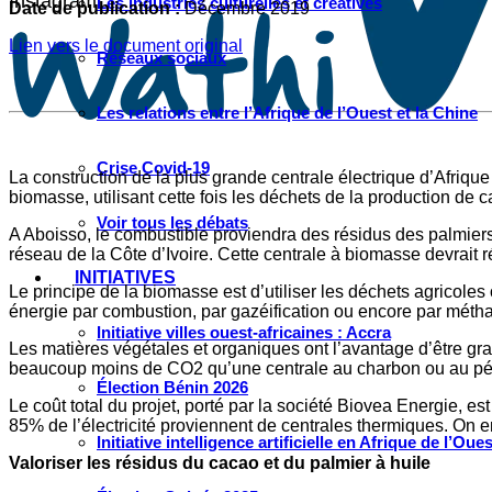
Instagram
Les industries culturelles et créatives
Date de publication :
Décembre 2019
Lien vers le document original
Réseaux sociaux
Les relations entre l’Afrique de l’Ouest et la Chine
Crise Covid-19
La construction de la plus grande centrale électrique d’Afriqu
biomasse, utilisant cette fois les déchets de la production de
Voir tous les débats
A Aboisso, le combustible proviendra des résidus des palmiers (
réseau de la Côte d’Ivoire. Cette centrale à biomasse devrait 
INITIATIVES
Le principe de la biomasse est d’utiliser les déchets agricoles
énergie par combustion, par gazéification ou encore par métha
Initiative villes ouest-africaines : Accra
Les matières végétales et organiques ont l’avantage d’être grat
beaucoup moins de CO2 qu’une centrale au charbon ou au pét
Élection Bénin 2026
Le coût total du projet, porté par la société Biovea Energie, 
85% de l’électricité proviennent de centrales thermiques. On e
Initiative intelligence artificielle en Afrique de l’Oues
Valoriser les résidus du cacao et du palmier à huile