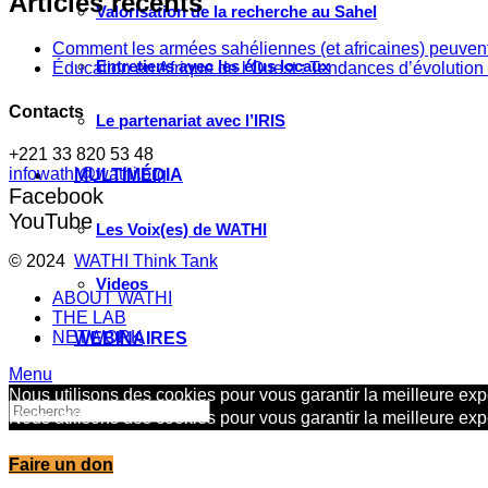
Articles récents
Valorisation de la recherche au Sahel
Comment les armées sahéliennes (et africaines) peuvent
Entretiens avec les élus locaux
Éducation en Afrique de l’Ouest : Tendances d’évolution 
Contacts
Le partenariat avec l’IRIS
+221 33 820 53 48
infowathi@wathi.org
MULTIMÉDIA
Facebook
YouTube
Les Voix(es) de WATHI
© 2024
WATHI Think Tank
Videos
ABOUT WATHI
THE LAB
NETWORK
WEBINAIRES
Menu
Nous utilisons des cookies pour vous garantir la meilleure expé
Nous utilisons des cookies pour vous garantir la meilleure expé
Faire un don