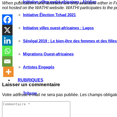
Initiative villes ouest-africaines : Abidjan
When publications and abstracts are only available either in Fre
not hosted on the WATHI website. WATHI participates to the pr
Initiative Élection Tchad 2021
Initiative villes ouest-africaines : Lagos
Sénégal 2019 : Le bien-être des femmes et des fille
Migrations Ouest-africaines
Artistes Engagés
RUBRIQUES
Laisser un commentaire
Tribune
Votre adresse e-mail ne sera pas publiée.
Les champs obligat
Passerelle