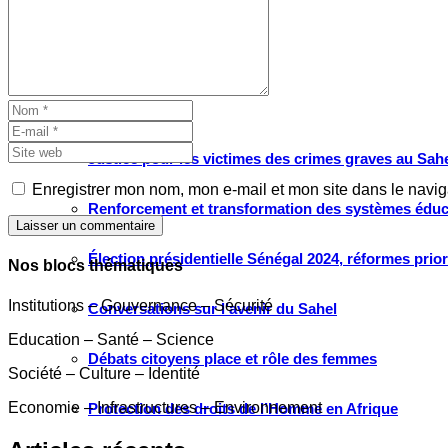
Grand large
Le choix de WATHI
PROJETS
Justice pour les victimes des crimes graves au Sahel
Enregistrer mon nom, mon e-mail et mon site dans le navi
Renforcement et transformation des systèmes éduca
Laisser un commentaire
Élection présidentielle Sénégal 2024, réformes prio
Nos blocs thématiques
Institutions – Gouvernance – Sécurité
Conversations sur l’avenir du Sahel
Education – Santé – Science
Débats citoyens place et rôle des femmes
Société – Culture – Identité
Economie – Infrastructures – Environnement
Protection des droits de l’Homme en Afrique